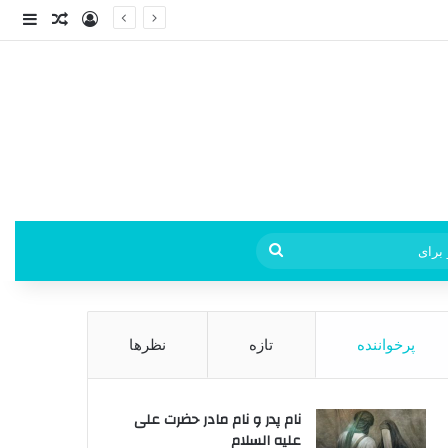
ورود
ساید
نوشته ت
فی
جستجو
برای
پرخواننده
تازه
نظرها
نام پدر و نام مادر حضرت علی
علیه السلام