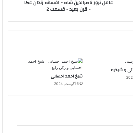
عامل ترور ناصرالدین شاه - افسانه زندان عکا
قرن
- قرن بعید - قسمت 2
بعید
-
قسمت
2
تی و شیخیه
شیخ احمد احسایی
6 آگوست, 2024