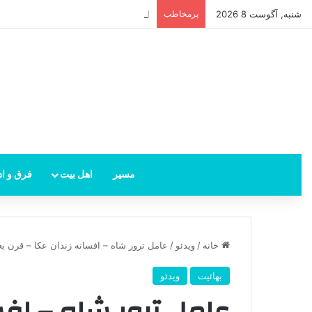
شنبه, آگوست 8 2026
پرمخاطب
امام زمان از کجا ظهور می‌کند؟ محل ظهو
مسیر
اهل بیت
فرق و اد
خانه
/
ویدئو
/
عامل ترور شاه – افسانه زندان عکا – قرن بع
بهائیت
ویدئو