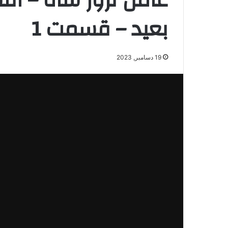
عامل ترور شاه – افس
بعید – قسمت 1
19 دسامبر, 2023