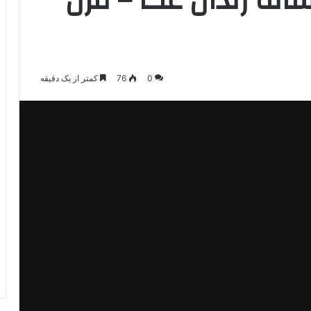
انه زندان عکا – قرن
0
76
کمتر از یک دقیقه