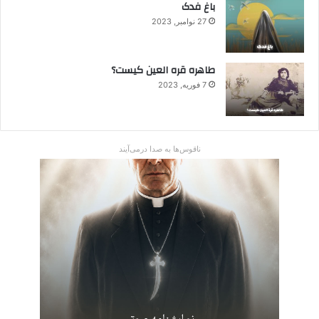
باغ فدک
27 نوامبر, 2023
طاهره قره العین کیست؟
7 فوریه, 2023
ناقوس‌ها به صدا در‌می‌آیند