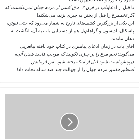
تا قبل از ادعای
باب در قرن ۱۳ه.ق کسی از مردم جهان نمی‌دانست که
اگر تخم
مرغ را قبل از پختن به چیزی بزند، می‌شکند!
این یکی از بزرگترین کشف‌های تاریخ به شمار می‌رود که حتی نیوتن،
پاسکال، ادیسون و گراهام‌بل هم از دستیابی باب به آن، انگشت به
دهان ماندند.
آقای باب در زمان ادعای پیامبری در کتاب خود بافته بیان
عربی
می‌گوید: تخم مرغ را بر چیزی نکوبید که موجب فاسد شدن آنچه
درونش است شود قبل از اینکه پخته شود. این فرمایش
اسطوره
قمپز مردم جهان را از جهالت چند صد ساله نجات داد!
باب؛
استاد
گشودن
باب
جدید