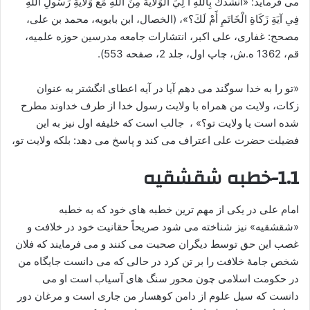
می فرماید: «أَنْشُدُكَ بِاللَّهِ أَ لِيَ الْوَلَايَةُ مِنَ اللَّهِ مَعَ وَلَايَةِ رَسُولِ اللَّهِ
فِي آيَةِ زَكَاةِ الْخَاتَمِ أَمْ لَكَ؟»، (الخصال‏، ابن بابویه، محمد بن على‏،
مصحح: غفاری، على اكبر، انتشارات جامعه مدرسین حوزه علمیه،
قم، 1362 ه.ش، چاپ اول، جلد 2، صفحه 553).
«تو را به خدا سوگند می دهم آیا در آیه اعطای انگشتر به عنوان
زکات، ولایت من همراه با ولایت رسول خدا از طرف خداوند مطرح
شده است یا ولایت تو؟» ، جالب است که خلیفه اول نیز به این
فضیلت حضرت علی اعتراف می کند و پاسخ می دهد: بلکه ولایت تو،
1.1-خطبه شقشقیه
امام علی در یکی از مهم ترین خطبه های خود که به خطبه
«شقشقیه» نیز شناخته می شود صریحاً حقانیت خود در خلافت و
غصب این حق توسط دیگران صحبت می کنند و می فرمایند که فلان
شخص جامۀ خلافت را بر تن کرد در حالى که مى دانست جایگاه من
در حکومت اسلامى چون محور سنگ هاى آسیاب است او مى
دانست که سیل علوم از دامن کوهسار من جارى است و مرغان دور