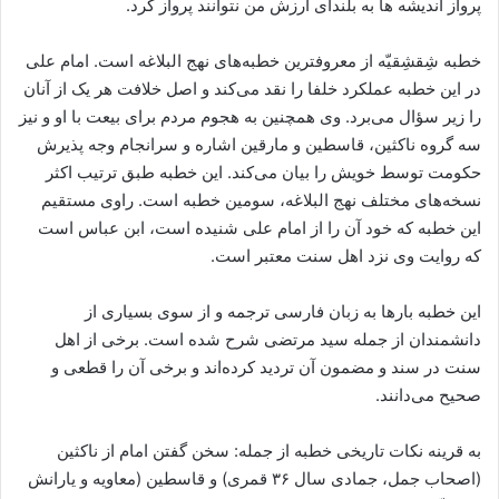
پرواز اندیشه ها به بلندای ارزش من نتوانند پرواز کرد.
خطبه شِقشِقیّه از معروفترین خطبه‌های نهج البلاغه است. امام علی
در این خطبه عملکرد خلفا را نقد می‌کند و اصل خلافت هر یک از آنان
را زیر سؤال می‌برد. وی همچنین به هجوم مردم برای بیعت با او و نیز
سه گروه ناکثین، قاسطین و مارقین اشاره و سرانجام وجه پذیرش
حکومت توسط خویش را بیان می‌کند. این خطبه طبق ترتیب اکثر
نسخه‌های مختلف نهج البلاغه، سومین خطبه است. راوی مستقیم
این خطبه که خود آن را از امام علی شنیده است، ابن عباس است
که روایت وی نزد اهل سنت معتبر است.
این خطبه بارها به زبان فارسی ترجمه و از سوی بسیاری از
دانشمندان از جمله سید مرتضی شرح شده است. برخی از اهل
سنت در سند و مضمون آن تردید کرده‌اند و برخی آن را قطعی و
صحیح می‌دانند.
به قرینه نکات تاریخی خطبه از جمله: سخن گفتن امام از ناکثین
(اصحاب جمل، جمادی سال ۳۶ قمری) و قاسطین (معاویه و یارانش