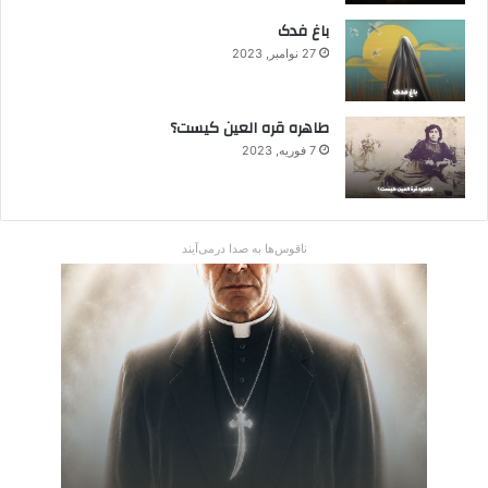
باغ فدک
27 نوامبر, 2023
طاهره قره العین کیست؟
7 فوریه, 2023
ناقوس‌ها به صدا در‌می‌آیند