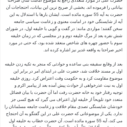
حضرت علی در موارد متعددی راجع به موضوع امامت شان صراحتا
بیاناتی را فرموده اند. بخشی از صریح ترین این بیانات، احتجاجات آن
حضرت به آیه 55 سوره مائده است. ایشان بارها با استدلال به این
آیه از شایستگی خود در امامت معنوی و زعامت سیاسی جامعه
سخن گفتند؛ مواردی مانند: در گفت و گویی با خلیفه اول، در شورای
شش نفره بعد از مرگ خلیفه دوم و در مجلسی که در زمان خلیفه
سوم با حضور چهره های شاخص منعقد شده بود، که حتی در مورد
اخیر صراحتا به واقعه غدیر نیز اشاره کرده اند.
بعد از وقایع سقیفه بنی ساعده و حوادثی که منجر به تکیه زدن خلیفه
اول بر مسند خلافت شد، حضرت علی در ابتدای امر در برابر این
موضوع مقاومت کرد و به حکومت وقت اعتراض کرد. روزی خلیفه
اول به نیت عذرخواهی از حوادث پیش آمده بعد از پیامبر اکرم و
توجیه رفتار خود به خانه حضرت رفت اما آن حضرت با بیان فضائل
متعدد خود تلویحاً از خلیفه اول اعتراف می گیرد که هیچ کسی جز
خودشان شایستگی تصدی مقام خلافت و زعامت جامعه مسلمانان را
ندارد. یکی از موضوعاتی که حضرت علی در این گفتگو به آن احتجاج
می کند، آیه 55 سوره مائده است. آن حضرت خطاب به خلیفه اول