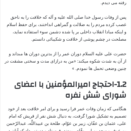
رفته مى ‏ديدم.
پس از وفات رسول خدا صلى الله عليه و آله كه خلافت را به ناحق
غصب كرده مردم را به ضلالت و گمراهی انداختند، برای حفظ اسلام
و اينكه مبادا انقلاب داخلی بر پا شده دشمن سوء استفاده نمايد،
مصلحت در چشم پوشى از خلافت و شكيبائى دانستم.
حضرت على علیه السلام دوران عمر را از بدترین دوران ها مى‏داند و
از آن به شدت شکوه می‏کند: «من به درازای مدت و سختی مشقت در
چنین وضعی تحمل ها نمودم. »
1.2-احتجاج امیرالمؤمنین با اعضای
شورای شش نفره
هنگامی که زمان وفات عمر فرا رسید و برای امر خلافت بعد از خود
تصمیم به تشکیل شورا گرفت، به دنبال شش نفر از قریش که امام
على، عثمان بن عفّان، زبیر بن عوّام، طلحة بن عبیداللَّه، عبدالرّحمن
بن عوف و سعد بن ابى وقّاص بودند، فرستاد و دستور داد که آنان در