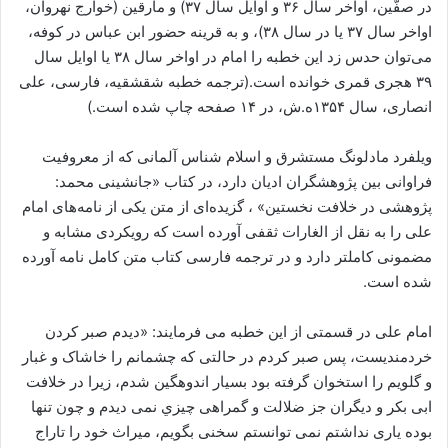
در صفّین، اواخر سال ۳۶ و اوایل سال ۳۷) و مارقین (خوارج نهروان،
اواخر سال ۳۷ یا در سال ۳۸)، و به قرینه حضور ابن عباس در کوفه،
می‌توان حدس زد این خطبه را امام در اواخر سال ۳۸ یا اوایل سال
۳۹ هجری قمری خوانده است.(ترجمه خطبه شقشقیه، فارسی، علی
انصاری، سال ۱۳۵۴ه.ش، در ۱۴ صفحه چاپ شده است.)
ویلفرد مادلونگ مستشرق و اسلام شناس آلمانی که از معروفیت
فراوانی بین پژوهشگران ادیان دارد، در کتاب «جانشینی محمد:
پژوهشی در خلافت نخستین» ، گزیده‌ای از متن یکی از نامه‌های امام
علی را به نقل از الغارات ثقفی آورده ‌است که رویکردی مشابه و
مضمونی کاملتر دارد و در ترجمه فارسی کتاب متن کامل نامه آورده
شده‌ است.
امام علی در قسمتی از این خطبه می فرمایند: «دیدم صبر كردن
خردمنديست، پس صبر كردم در حالتی كه چشمانم را خاشاک و غبار
و گلویم را استخوان گرفته بود بسیار اندوهگین شدم، زیرا در خلافت
ابى بكر و دیگران جز ضلالت و گمراهی چيزي نمى ‏دیدم و چون تنها
بوده یارى نداشتم نمى ‏توانستم سخنی بگویم، میراث خود را تاراج