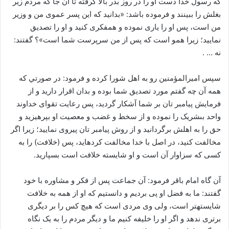
که رسول خدا دست او را در روز بدر بالا گرفته تا آن جا که مردم زیر
بغلش را ببینند و فرموده باشد: «بدانید که این پسر عموی من و وزیر
من است، پس او را یارى نموده و همفکری کنید و او را تصدیق
نمایید؛ زیرا همو است که پس از من سرپرست شما است»؟ گفتند:
نه … .
سپس امیرالمؤمنین رو به اهل شورا کرده و فرمود: در صورتي که
همه آن چه گفتم مورد تصدیق شما بوده و بدان اقرار دارید و از
فرمایش پیامبر تان بر شما آشکار گردید، پس رعایت تقوای خداوند
واحد بى‏شریک را نموده و از سخط و غضب و معصیت او بپرهیزید و
حق را به اهلش برگردانید و از روش پیامبر تان پیروی نمایید؛ زیرا اگر
مخالفت کنید، در اصل با خدا مخالفت کرده‏اید، پس (خلافت) را به
کسى که سزاوار آن است و او شایسته خلافت است بسپارید.
آن گاه امام باقر فرمود: آن جماعت پس از فکر و مشاوره با خود
گفتند: ما به فضل او پى بردیم و دانستیم که او از همه به خلافت
شایسته‏تر است، ولى وی مردی است که هیچ کس را بر دیگرى
برتری ندهد و اگر او را خلیفه کنیم ما و دیگر مردم را به یک نگاه