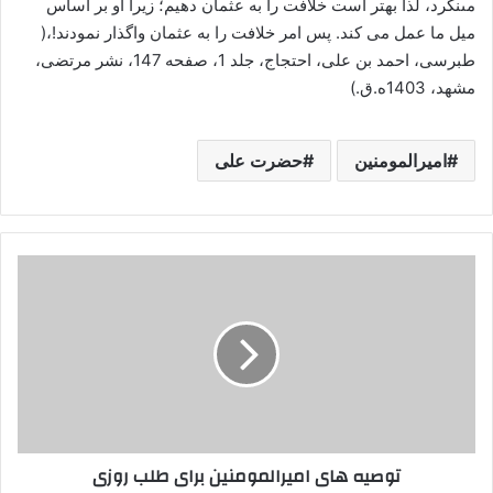
مى‏نگرد، لذا بهتر است خلافت را به عثمان دهیم؛ زیرا او بر اساس
میل ما عمل می کند. پس امر خلافت را به عثمان واگذار نمودند!،(
طبرسی، احمد بن علی، احتجاج، جلد 1، صفحه 147، نشر مرتضی،
مشهد، 1403ه.ق.)
امیرالمومنین
حضرت علی
توصیه
های
امیرالمومنین
برای
طلب
روزی
توصیه های امیرالمومنین برای طلب روزی