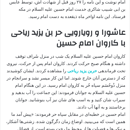
امام نوشت و این نامه را ۲۷ روز قبل از شهادت اش، توسط عابس
بن‌ ابی ‏شبیب شاکری خدمت امام حسین علیه السلام در مکه
فرستاد. این نامه اواخر ماه ذیقعده به دست امام رسید.
عاشورا و رویارویی حر بن یزید ریاحی
با کاروان امام حسین
کاروان امام حسین علیه السلام یک شب در منزل شَراف توقف
داشته و هنگام صبح حرکت کردند. کاروان‏ امام پس از حرکت، نیروی
تحت فرماندهی
حربن یزید ریاحی
را مشاهده کردند. ایشان ‏کوشیدند
که از دسترس آنان خارج شوند. اما این کار میسر نشد و سرانجام در
منزل ذُوحُسَم سپاه حُر به کاروان امام رسید. در این هنگام امام
حسین علیه السلام به جوانان فرمودند: این جماعت را آب بدهید و
سیراب شان کنید و به اسب های شان نیز آب بنوشانید. جوانان
برخاستند و به آنها آب دادند.
امام حسین در خطبه‌ای در مقابل سپاه حر فرمودند: «پیش آمد ما
همین است که می‌بینید. اوضاع زمان دگرگون شده. زشتی‌ها آشکار،
و نیکی‌ها و فضیلت ها از محیط ما رخت بسته است. از فضائل