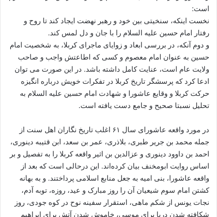
است:
نخست اینکه، سنخیتى بین خود و رهبر نهضت ایجاد کند تا روح و
رفتار امام حسین علیه السلام را با جان و دل لمس کند.
و دوم آنکه، در بررسی ابعاد و زوایای ماجرای کربلا، به شخصیت امام
حسین به عنوان امام معصوم و کسى که اطاعتش واجب و صاحب
ولایت عام است، عنایت کامل داشته باشد. در این صورت مى توان
ادعا کرد که پرسشگر تاریخ کربلا در تفکرات خویش درباره انگیزه
حرکت کربلا و وقایع عاشورا و شهادت امام حسین علیه السلام به
تحلیل نسبتا صحیح و جامع دست یافته است.
در مورد واقعه عاشورای سال ۶۱ اغلب تاریخ نگاران اهل سنت از
جمله محمد بن جریر طبری، بلاذری، عمر بن سعد، ابن قتیبه دینوری،
احمد بن داوود دینوری و عزالدین بن اثیر واقعه کربلا را به تفصیل و بر
اساس روایت ابومخنف بیان کرده‌اند. این درحالی است که بعد از
واقعه عاشورا، بنی امیه به جعل منابع اسلامی پرداختند. و به بهانه
کشتن امام سوم شیعیان آن را روز مبارک و عید، روزه، توبه آدم،
نجات یونس از شکم ماهی، استقرار سفینه نوح در کوه جودی، روز
شکافته شدن دریا برای موسی، خاموش شدن آتش برای ابراهیم