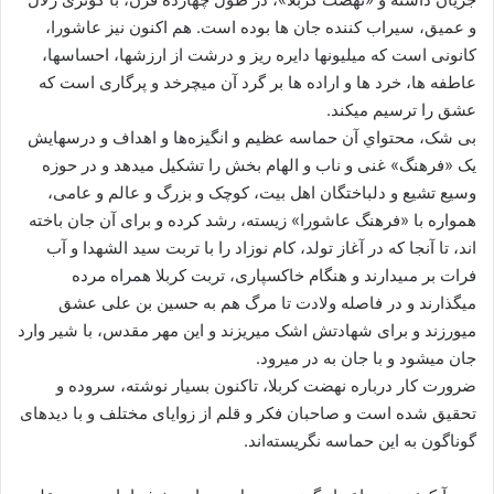
و عمیق، سیراب کننده ‏جان ها بوده است. هم اکنون نیز عاشورا،
کانونی است که میلیونها دایره ریز و درشت از ارزشها، احساسها،
عاطفه ها، خرد ها و اراده ها بر گرد آن میچرخد و پرگارى است که
‏عشق را ترسیم می‏کند.
بى شک، محتواي آن حماسه عظیم و انگیزه‌ها و اهداف و درسهایش
یک ‏«فرهنگ‏» غنى و ناب و الهام بخش را تشکیل می‏دهد و در حوزه
وسیع تشیع و دلباختگان اهل بیت، کوچک و بزرگ و عالم و عامی،
همواره با «فرهنگ عاشورا» زیسته، رشد کرده و براى آن جان باخته
‏اند، تا آنجا که در آغاز تولد، کام نوزاد را با تربت ‏سید الشهدا و آب
فرات بر مىیدارند و هنگام خاکسپاری، تربت کربلا همراه مرده
میگذارند و در فاصله ولادت تا مرگ هم به حسین بن على‏ عشق
‏می‏ورزند و براى شهادتش اشک میریزند و این مهر مقدس، با شیر وارد
جان‏ می‏شود و با جان به در می‏رود.
ضرورت کار درباره نهضت کربلا، تاکنون بسیار نوشته، سروده و
تحقیق شده است و صاحبان فکر و قلم از زوایای مختلف و با دیدهای
گوناگون به این حماسه‏ نگریسته‌اند.