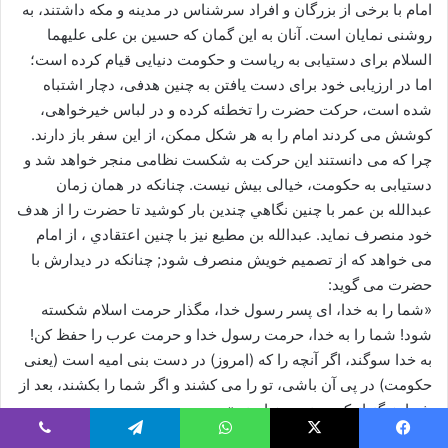
امام با برخی از بزرگان و افراد سرشناس در مدینه و مکه داشتند، به
روشنى نمایان است. آنان به این گمان که حسین بن على علیهما
السلام براى دستیابى به ریاست و حکومت دنیايی قیام کرده است؛
اما در ارزیابی خود براى دست یافتن به چنین هدفى، دچار اشتباه
شده است، حرکت حضرت را تخطئه کرده و در لباس خیرخواهی،
کوشش مى کردند امام را به هر شکل ممکن، از این سفر باز دارند.
چرا که مى دانستند این حرکت به شکست نظامی منجر خواهد شد و
دستیابى به حکومت، خیالی بیش نیست. چنانکه در همان زمان
عبدالله بن عمر با چنین نگاهي چندین بار کوشید تا حضرت را از هدف
خود منصرف نماید. عبدالله بن مطیع نیز با چنین اعتقادي ، از امام
مى خواهد که از تصمیم خویش منصرف شود; چنانکه در دیدارش با
حضرت مى گوید:
«شما را به خدا، اى پسر رسول خدا، مگذار حرمت اسلام شکسته
شود! شما را به خدا، حرمت رسول خدا و حرمت عرب را حفظ کن!
به خدا سوگند، اگر آنچه را که (امروز) در دست بنى امیه است (یعنی
حکومت) در پى آن باشى، تو را مى کشند و اگر شما را بکشند، بعد از
شما هرگز از کسى نمى هراسند.»
چنین اندیشه اى محدود به عصر امام حسین علیه السلام نشد. بلکه در
یس بوک
X
واتس آپ
تلگرام
وایبر