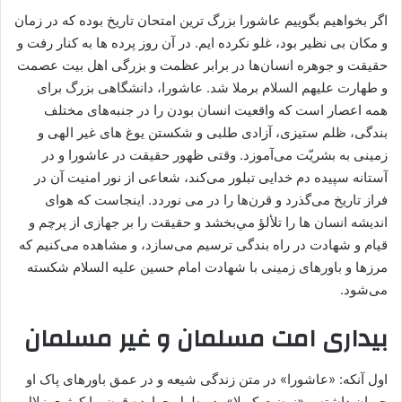
اگر بخواهیم بگوییم عاشورا بزرگ ترین امتحان تاریخ بوده که در زمان
و مکان بی نظیر بود، غلو نکرده ایم. در آن روز پرده ها به کنار رفت و
حقیقت و جوهره انسان‌ها در برابر عظمت و بزرگی اهل بیت عصمت
و طهارت علیهم السلام برملا شد. عاشورا، دانشگاهی بزرگ برای
همه اعصار است که واقعیت انسان بودن را در جنبه‌های مختلف
بندگی، ظلم ستیزی، آزادی طلبی و شکستن یوغ ‌های غیر الهی و
زمینی به بشریّت می‌آموزد. وقتی ظهور حقیقت در عاشورا و در
آستانه سپیده دم خدایی تبلور می‌کند، شعاعی از نور امنیت آن در
فراز تاریخ می‌گذرد و قرن‌ها را در می نوردد. اینجاست که هوای
اندیشه انسان ها را تلألؤ مي‌بخشد و حقیقت را بر جهازی از پرچم و
قیام و شهادت در راه بندگی ترسیم می‌سازد، و مشاهده می‌کنیم که
مرزها و باورهای زمینی با شهادت امام حسین علیه السلام شکسته
می‌شود.
بیداری امت مسلمان و غیر مسلمان
اول آنکه: «عاشورا» در متن زندگی شیعه و در عمق باورهای پاک او
جریان داشته و «نهضت کربلا»، در طول چهارده قرن، با کوثرى زلال