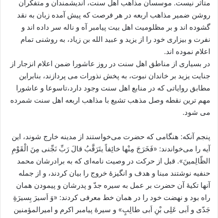
متأثر نیست. موسسان مذاهب اهل سنت، انديشمندان و متفکران
روشن ضمیر مذاهب اربعه در هر فرصت که پیش آمده زبان به نقد
گشوده اند و بر مظلومیت اهل بیت پیامبر آه و ناله سر داده اند و
نفرت و بیزاری خود را از یزید و عبید الله بن زیاد، به روشنی تمام
اعلام نموده اند.
در بسیاری از مناطق اهل سنت در روز عاشورا ضمن اعلام انزجار از
جنایت یزید بر خاندان نبوت، به پخش نذورات می پردازند، بنابراین
مطابق روایاتی که در منابع اهل سنت وجود دارد،تاسوعا و عاشورا
مهم ترین نقطه وصل مذهب تشیع با مذاهب اربعه اهل سنت شمرده
می شود.
پنجم آنکه: هنگامی كه حضرت می‌خواستند از مدینه خارج شوند، این
آیه را می‌خواندند: «فَخَرَجَ مِنْها خائِفاً یتَرَقَّبُ قالَ رَبِّ نَجِّنی مِنَ الْقَوْمِ
الظّالِمینَ». قبل از حركت در وصیت نامه‌ای كه به برادرشان محمد
حنفیه نوشتند مبنا و هدف و انگیزۀ خروج را بیان كردند، و از جمله
آنها تكیۀ آن حضرت بر عمل به سیره جدّ و پدرشان و پیمودن همان
راه بود و نهضت خود را در همان خط معرفی كردند: «وَ اَسیرَ بِسیرَةِ
جَدّی و اَبی عَلِی بْنِ اَبی طالِبٍ» و سیرۀ پیامبر اکرم و امیرالمؤمنین