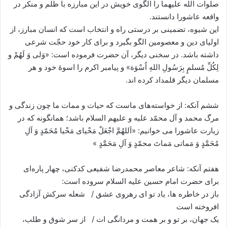
صلوات الله علیهما را الگوی خویش در این مبارزه با ظلم و منكر در
واقعه عاشورا دانستند.
این شیوه، تضمینی بر درستی راه و انتخاب است كه انسان مبارز، از
اولیای دین و معصومین الگو بگیرد و برای كار خود حجّت شرعی
داشته باشد. در سخنی دیگر، آن حضرت فرموده است: «وَلی وَ لَهُمْ و
لِكُلِّ مُسلمٍ بِرَسُولِ اللهِ اُسْوَة» و پیامبر اكرم را اسوۀ خود و هر
مسلمان دیگر قلمداد كرده اند.
ششم آنکه: از خواسته‌های ماست كه حیات و ممات ما چون زندگی و
مرگ محمد و آل محمّد علیه و علیهم السلام باشد؛ همانگونه که در
زیارت عاشورا می خوانیم: «اَللهُمَّ اجْعَلْ مَحْیای مَحْیا مُحَمّدٍ وَ آلِ
مُحَمَّدٍ وَ مَماتی مَماتَ محمّدٍ وَ آلِ مَحَمَّدٍ »
هفتم آنکه: شاعر معاصر محمدرضا شفیعی کدکنی، چهار پاره‌ای
برای حضرت امام حسین علیه السلام سروده است:
باز در خاطره ها، یاد تو ای رهروی عشق / شعله سرکش آزادگی
افروخته است
یک جهان، بر تو و بر همت و مردانگی ‌ات / از سر شوق و طلب،