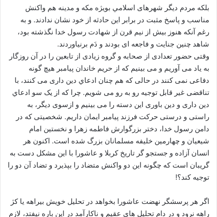
بلکه مردم دیگر شهرهای اسلامي بویژه مکه و مدینه هم واکنش
مناسب و پاسخ مثبت در برابر این حادثه از خود نشان ندادند. و به
رغم آنکه هنوز بیش از نیم قرن از شهادت رسول خدا نگذشته بود،
شاهد چنین جنایت و فاجعه اى بودند و دَم برنیاوردند.
وقتی حضور تعدادی از صحابه و گروه زیادی از تابعین را در آن روزگار
به یاد مى آوریم و مى بینیم که از حریم خاندان پیامبر هیچ گونه
دفاعی نمى کنند در حالى که هم چنان ادعاي دین دارى مى کنند، با
تناقضی غیر قابل توجیه رو به رو مى شویم. چرا که از یک سو ادعاي
دین دارى و دین باوری این دسته را مى بینیم و ازسوى دیگر، به
راستی و درستی حرکت فرزند پیامبر ایمان داریم. شخصیتی که در
دامن رسول خدا، دختر بزرگوارش فاطمه زهرا و نخستین امام
شیعیان و چهارمین خلیفه مسلمانان بزرگ شده است. اکنون هر
انسان آزاده و جستجو گر تاریخ کربلا و عاشورا با این مشکل دست به
گریبان است که چگونه این دو واکنش متضاد را بپذیرد و تضاد آن دو را
توجیه کند؟!
اگر هر پرسشگر نهضت عاشورا بخواهد در تحلیل خویش بیراهه یا کژ
راهه نرود و در دام تحلیل هاى عقیم و ناکارآمد در این باره نیفتد، لازم