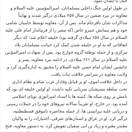
جنگ با ایشان نمود.
در طول اولین جنگ داخلی مسلمانان، امیرالمؤمنین علیه السلام و
معاویه در نبرد صفین در سال ۶۵۷ میلادی درگیر شدند و نهايتاً
مذاکرات شان نافرجام ماند. پس از آن، معاویه توسط حامیان شامی
خود و هم پیمانش عمرو عاص (که مصر را از فرماندار امام علی علیه
السلام در سال ۶۵۸ میلادی گرفته بود) خلیفه اعلام شد؛ که دیگر
اتفاقاتی که به او در خلیفه شدن کمک کرد خیانت مسلمانان بلاد
مرکزی و از جمله توطئه گروه خوارج بود. پس از شهادت امیرالمؤنین
علیه السلام در سال ۶۶۱ میلادی، در ادامه نبرد معاویه، پسر و
جانشین ایشان امام حسن علیه السلام را مجبور به کناره‌گیری کرد و
ولایت معاویه در سراسر خلافت ثبات یافت.
در داخل خلافت اموی، او بر قبایل وفادار عرب شام و نظام اداری
تحت سلطه مسیحیان سریانی تکیه داشت. او اولین خلیفه ای بود که
نامش بر روی سکه ها، کتیبه ‌ها یا اسناد امپراتوری نوپای اسلامی
آمده بود. در خارج، او تقریباً سالانه نیروهای خود را در حملات زمینی
و دریایی علیه بیزانسی ‌ها، از جمله محاصره ناموفق قسطنطنیه،
درگیر کرد. او در عراق و استان‌های شرقی، اختیارات را به والیان
مقتدر مغیره و زیاد بن ابی سفیان تفویض کرد. به دستور معاویه، فتح