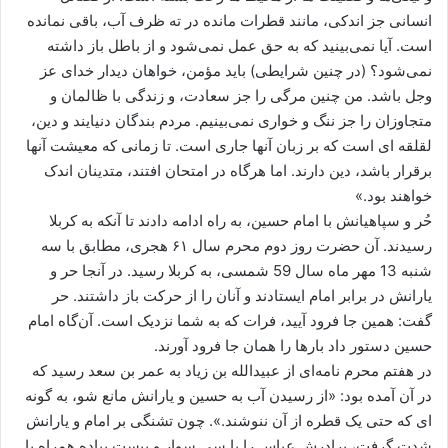
انسانی جز اندکی، مانند قطرات مانده در ته ظرف آب، باقی نمانده
است. آیا نمی‌بینید که به حق عمل نمی‌شود و از باطل باز داشته
نمی‌شود؟ (در چنین شرایطی) باید مؤمن، خواهان دیدار خدای عز
وجل باشد‎. من چنین مرگی را جز سعادت، و زندگی با ظالمان و
متجاوزان را جز ننگ و خواری نمی‌بینیم. مردم بندگان دنیایند و دین،
لقلقه ای است که بر زبان آنها جاری است. تا زمانی که معیشت آنها
برقرار باشد، دین دارند. اما هرگاه در امتحان افتند، متدینان اندک
خواهند بود.»
حُر و سپاهیانش با امام حسین، به ‏راه ادامه دادند تا آنکه به کربلا
رسیدند. آن حضرت روز دوم محرم سال ۶۱ هجری، مطابق با سه
شنبه 13 مهر ماه سال 59 شمسی، به کربلا رسید. در آنجا حر و
یارانش در برابر امام ‏ایستادند و آنان را از حرکت باز داشتند. حر
گفت: همین جا فرود آیید، فرات که به شما نزدیک است. آن‌گاه امام
حسین دستور داد بارها را همان جا فرود آورند.
در هفتم محرم نامه‌ای از عبیدالله‌ بن‌ زیاد به عمر بن‌ سعد رسید که
در آن آمده بود: «از رسیدن آب به حسین و یارانش مانع شو، به‌ گونه
‏ای‌ که حتی یک قطره از آن ننوشند.». چون تشنگی بر امام و یارانش
شدت گرفت، برادرش عباس‏ را با سی سوار و بیست پیاده همراه با