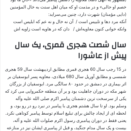
خصم او حالی» و در مذمت او که میان اهل سنت به خال المؤمنین
(دایی مؤمنان) شهرت دارد، چنین می‌سراید:
آنکه مرد دها و تلبیس است / آن نه خال و نه عم که ابلیس است
وانکه خوانی کنون معاویه‌اش / دان که در هاویه‌ است زاویه ‌اش
سال شصت هجری قمری، یک سال
پیش از عاشورا
در 15 رجب سال 60 هجری قمری مطابق اردیبهشت سال 59 هجری
شمسی و مطابق آوریل سال 680 میلادی، معاویه پسر ابوسفیان بر
اثر بیماری در دمشق در حدود ۸۰ سالگی مرد. ابوسفیان از بزرگان
شهر مکه در دوران جاهلیت بود و بر آن منطقه حکمروایی می کرد که
یکی از سرسخت ترین دشمنان پیامبر اکرم صلی الله علیه وآله
وسلم بود. او تا سال هشتم هجری با پیامبر در نبرد رو در رو بود، و
لحظه ای از ایجاد چالش برای تبلیغ اسلام توسط پیامبر کوتاهی نکرد.
یعنی فقط در دوران پیامبری رسول اکرم صلوات الله علیه و آله،
بیست و یک سال مدام جنگید، و قبل از پیامبری ایشان نیز در منازعه