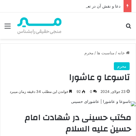
دعا و نقش آن در تعجیل فرج امام زمان (عج)
جستجو برای
منو
خانه
/
مناسبت ها
/
محرم
محرم
تاسوعا و عاشورا
23 جولای, 2024
0
92
خواندن این مطلب 34 دقیقه زمان میبرد
مکتب حسینی در شهادت امام
حسین علیه السلام