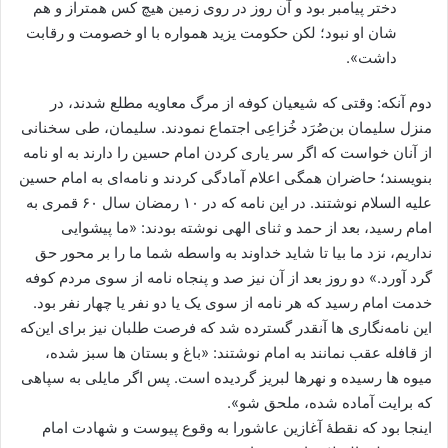
دختر پیامبر بود و آن روز در روی زمین هیچ کس همتراز و هم
شان او نبود؛ لکن حکومت یزید همواره با او خصومت و رقابت
داشت».
دوم آنکه: وقتی که شیعیان کوفه از مرگ‏ معاویه مطلع شدند، در
منزل سلیمان بن‌صُرَد خُزاعِی اجتماع نمودند. سلیمان، طی سخنانی
از آنان خواست که اگر سر یاری کردن امام حسین را دارند به او نامه
بنویسند؛ حاضران همگی اعلام آمادگی کردند و نامه‌ای به امام حسین
علیه السلام نوشتند. در این نامه که در ۱۰ رمضان سال ۶۰ قمری به
امام رسید، بعد از حمد و ثنای الهی نوشته بودند: «ما پیشوایی
نداریم، نزد ما بیا تا شاید خداوند به واسطه شما ما را بر محور حق
گرد آورد.» دو روز بعد از آن نیز صد و پنجاه نامه از سوی‏ مردم کوفه
خدمت امام رسید که هر نامه از سوی یک یا دو نفر یا چهار نفر بود.
این نامه‌نگاری ‌ها آنقدر گسترده شد که فرصت طلبان نیز برای این‌که
از قافله عقب نمانند به امام نوشتند: «باغ و بستان ‌ها سبز شده،
میوه‌ ها رسیده و نهرها لبریز گردیده است. پس اگر مایلی به سپاهی
که برایت آماده شده، ملحق شو».
اینجا بود که نقطۀ آغازین عاشورا به وقوع پیوست و شهادت امام