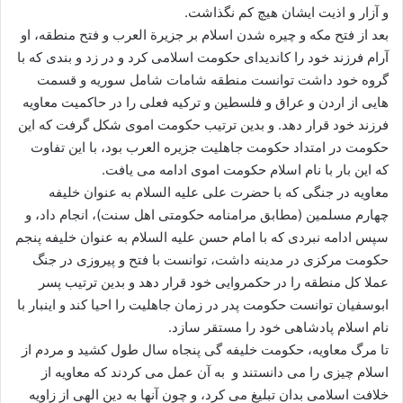
و آزار و اذیت ایشان هیچ کم نگذاشت.
بعد از فتح مکه و چیره شدن اسلام بر جزیرة العرب و فتح منطقه، او
آرام فرزند خود را کاندیدای حکومت اسلامی کرد و در زد و بندی که با
گروه خود داشت توانست منطقه شامات شامل سوریه و قسمت
هایی از اردن و عراق و فلسطین و ترکیه فعلی را در حاکمیت معاویه
فرزند خود قرار دهد. و بدین ترتیب حکومت اموی شکل گرفت که این
حکومت در امتداد حکومت جاهلیت جزیره العرب بود، با این تفاوت
که این بار با نام اسلام حکومت اموی ادامه می یافت.
معاویه در جنگی که با حضرت علی علیه السلام به عنوان خلیفه
چهارم مسلمین (مطابق مرامنامه حکومتی اهل سنت)، انجام داد، و
سپس ادامه نبردی که با امام حسن علیه السلام به عنوان خلیفه پنجم
حکومت مرکزی در مدینه داشت، توانست با فتح و پیروزی در جنگ
عملا کل منطقه را در حکمروایی خود قرار دهد و بدین ترتیب پسر
ابوسفیان توانست حکومت پدر در زمان جاهلیت را احیا کند و اینبار با
نام اسلام پادشاهی خود را مستقر سازد.
تا مرگ معاویه، حکومت خلیفه گی پنجاه سال طول کشید و مردم از
اسلام چیزی را می دانستند و به آن عمل می کردند که معاویه از
خلافت اسلامی بدان تبلیغ می کرد، و چون آنها به دین الهی از زاویه