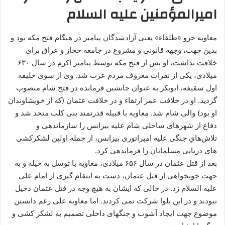
امیرالمؤمنین علیه السلام
معاویه جزو «طلقاء» یعنی آزادشدگان پیامبر در هنگام فتح مکه بود و
بدین جهت، وجهه قانونی و مشروع در جامعه حجاز و عراق برای
خلافت نداشت، او پس از فتح مکه توسط پیامبر اکرم در سال ۶۳۰
میلادی، یکی از نفرات معروف مردم عرب شد. وی از سوی خلیفه
اول سقیفه، ابوبکر به عنوان جانشین فرمانده در فتح شام منصوب
گردید. او در خلافت عمر ارتقاء و در خلافت عثمان (که از خویشاوندان
او بود) والی شام شد. معاویه با قبیله قدرتمند بنی کلب متحد شد و
دفاع از شهرهای ساحلی شام علیه بیزانس را سازماندهی و
تلاش‌هاي جنگی علیه امپراتوری بیزانس، از جمله اولین لشکرکشی
های دریایی مسلمانان را فرماندهی کرد.
بعد از قتل عثمان در سال ۶۵۶ میلادی، معاویه با توسل به حیله و به
جهت خونخواهی از قتل عثمان، دست به انتقام گیری از امام علی
علیه السلام زد. در حالی که ایشان به هیچ وجه در قتل عثمان دخیل
نبودند و در این بلوا شرکت نمی کردند. اما معاویه علی رغم دانستن
موضوع جهت ایجاد آشوب و جنگهای داخلی تصمیم به لشکر کشی و