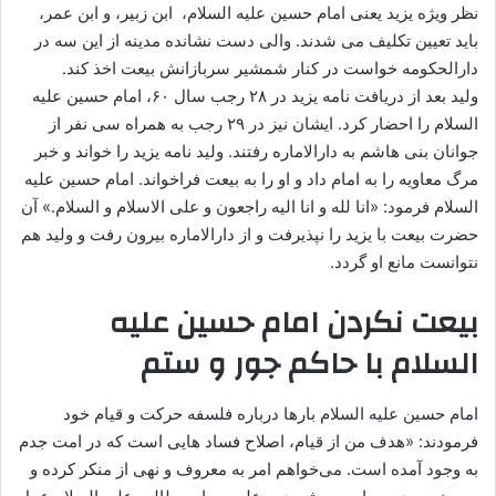
نظر ویژه یزید یعنی امام حسین علیه السلام، ابن زبیر، و ابن عمر،
باید تعیین تکلیف می شدند. والی دست نشانده مدینه از این سه در
دارالحکومه خواست در کنار شمشیر سربازانش بیعت اخذ کند.
ولید بعد از دریافت نامه یزید در ۲۸ رجب سال ۶۰، امام حسین علیه
السلام را احضار کرد. ایشان نیز در ۲۹ رجب به همراه سی نفر از
جوانان بنی هاشم به دارالاماره رفتند. ولید نامه یزید را خواند و خبر
مرگ معاویه را به امام داد و او را به بیعت فراخواند. امام حسین علیه
السلام فرمود: «انا لله و انا الیه راجعون و علی الاسلام و السلام.» آن
حضرت بیعت با یزید را نپذیرفت و از دارالاماره بیرون رفت و ولید هم
نتوانست مانع او گردد.
بیعت نکردن امام حسین علیه
السلام با حاکم جور و ستم
امام حسین علیه السلام بارها درباره فلسفه حرکت و قیام خود
فرمودند: «هدف من از قیام، اصلاح فساد هایی است که در امت جدم
به وجود آمده است. می‌خواهم امر به معروف و نهی از منکر کرده و