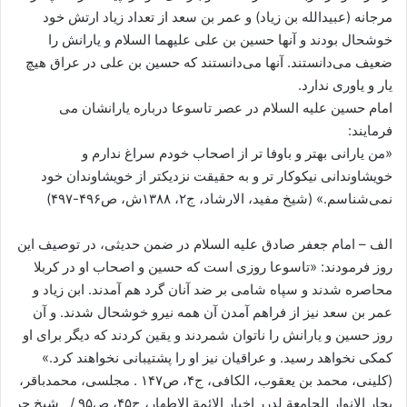
مرجانه (عبیدالله بن زیاد) و عمر بن سعد از تعداد زیاد ارتش خود
خوشحال بودند و آنها حسین بن علی علیهما السلام و یارانش را
ضعیف می‌دانستند. آنها می‌دانستند که حسین بن علی در عراق هیچ
یار و یاوری ندارد.
امام حسین علیه السلام در عصر تاسوعا درباره یارانشان می
فرمایند:
«من یارانی بهتر و باوفا تر از اصحاب خودم سراغ ندارم و
خویشاوندانی نیکوکار تر و به حقیقت نزدیکتر از خویشاوندان خود
نمی‌شناسم.» (شیخ مفید، الارشاد، ج۲، ۱۳۸۸ش، ص۴۹۶-۴۹۷)
الف – امام جعفر صادق علیه السلام در ضمن حدیثی، در توصیف این
روز فرمودند: «تاسوعا روزی است که حسین و اصحاب او در کربلا
محاصره شدند و سپاه شامی بر ضد آنان گرد هم آمدند. ابن زیاد و
عمر بن سعد نیز از فراهم آمدن آن همه نیرو خوشحال شدند. و آن
روز حسین و یارانش را ناتوان شمردند و یقین کردند که دیگر برای او
کمکی نخواهد رسید. و عراقیان نیز او را پشتیبانی نخواهند کرد.‌»
(کلینی، محمد بن یعقوب، الکافی، ج۴، ص۱۴۷ . مجلسی، محمدباقر،
بحار الانوار الجامعة لدرر اخبار الائمة الاطهار، ج۴۵، ص۹۵ / شیخ حر