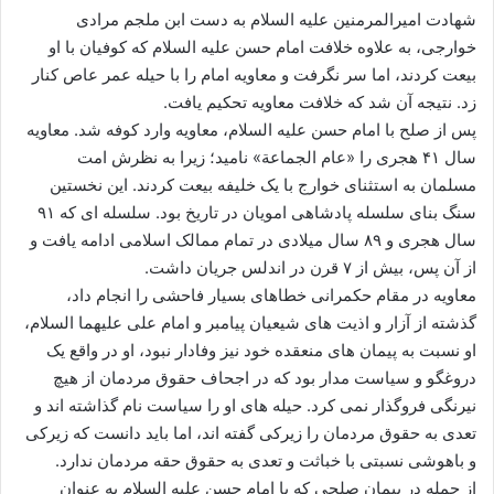
شهادت امیرالمرمنین علیه السلام به دست ابن ملجم مرادی
خوارجی، به علاوه خلافت امام حسن علیه السلام که کوفیان با او
بیعت کردند، اما سر نگرفت و معاویه امام را با حیله عمر عاص کنار
زد. نتیجه آن شد که خلافت معاویه تحکیم یافت.
پس از صلح با امام حسن علیه السلام، معاویه وارد کوفه شد. معاویه
سال ۴۱ هجری را «عام الجماعة» نامید؛ زیرا به نظرش امت
مسلمان به استثنای خوارج با یک خلیفه بیعت کردند. این نخستین
سنگ بنای سلسله پادشاهی امویان در تاریخ بود. سلسله ای که ۹۱
سال هجری و ۸۹ سال میلادی در تمام ممالک اسلامی ادامه یافت و
از آن پس، بیش از ۷ قرن در اندلس جریان داشت.
معاویه در مقام حکمرانی خطاهای بسیار فاحشی را انجام داد،
گذشته از آزار و اذیت های شیعیان پیامبر و امام علی علیهما السلام،
او نسبت به پیمان های منعقده خود نیز وفادار نبود، او در واقع یک
دروغگو و سیاست مدار بود که در اجحاف حقوق مردمان از هیچ
نیرنگی فروگذار نمی کرد. حیله های او را سیاست نام گذاشته اند و
تعدی به حقوق مردمان را زیرکی گفته اند، اما باید دانست که زیرکی
و باهوشی نسبتی با خباثت و تعدی به حقوق حقه مردمان ندارد.
از جمله در پیمان صلحی که با امام حسن علیه السلام به عنوان