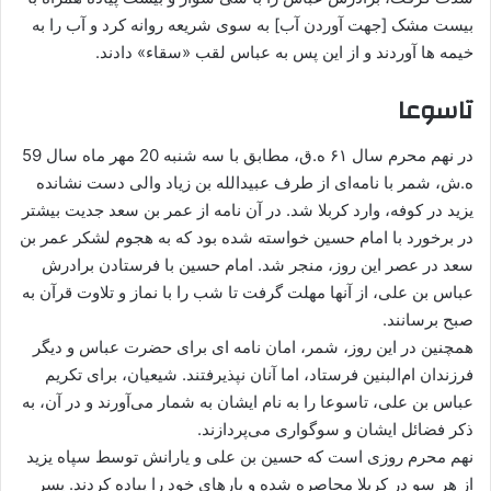
بیست مشک [جهت آوردن آب] به ‌سوی شریعه روانه کرد و آب را به
خیمه ها آوردند و از این پس به عباس‏ لقب «سقاء» دادند.
تاسوعا
در نهم محرم سال ۶۱ ه.ق، مطابق با سه شنبه 20 مهر ماه سال 59
ه.ش، شمر با نامه‌ای از طرف عبیدالله بن زیاد والی دست نشانده
یزید در کوفه، وارد کربلا شد. در آن نامه از عمر بن سعد جدیت بیشتر
در برخورد با امام حسین خواسته شده بود که به هجوم لشکر عمر بن
سعد در عصر این روز، منجر شد. امام حسین با فرستادن برادرش
عباس بن علی، از آنها مهلت گرفت تا شب را با نماز و تلاوت قرآن به
صبح برسانند.
همچنین در این روز، شمر، امان نامه ‌ای برای حضرت عباس و دیگر
فرزندان ام‌البنین فرستاد، اما آنان نپذیرفتند. شیعیان، برای تکریم
عباس بن علی، تاسوعا را به نام ایشان به شمار می‌آورند و در آن، به
ذکر فضائل ایشان و سوگواری می‌پردازند.
نهم محرم روزی است که حسین بن علی و یارانش توسط سپاه یزید
از هر سو در کربلا محاصره شده و بارهای خود را پیاده کردند. پسر