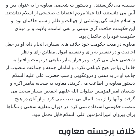
سقیفه می نگریستند، و دستورات شخصی معاویه را به عنوان دین و
آیین می دانستند، لذا عملا مردم اعتقادات صحیحی از اسلام نداشتند.
و اسلام خلیفه گی پوششی از جهالت و ظلم و ستم حاکمان بود. و
این حکومت خلافت گری مبتنی بر نفی امامت، ولایت و بر مبنای
حکومت خود رأی حاکمان بود.
معاویه در مدت حکومت خود خلاف های بسیاری انجام داد، او در جعل
احادیث و در تفسیر به رای و تقسیم اموال مطابق رای و نظر
شخصی عمل می کرد، او بر فراز منابر تبلیغی در تهمت و افترا به
خاندان پیامبر هیچ کوتاهی نکرد، و امامان جمعه و جماعت منصوب از
جانب او در بد دهنی و دروغگویی و سب حضرت علی علیه السلام
دستور معاویه را اطاعت می کردند، معاویه به صحابه پیامبر اکرم و
شیعیان امیرالمؤمنین صلوات الله علیهم اجمعین بسیار سخت می
گرفت و آنها را از بیت المال بی نصیب می کرد. و از آنان در هیچ
منصب حکومتی استفاده نمی کرد. در دوران معاویه سختی و تنگناها
برای پیروان امیرالمؤمنین علی السلام قابل تحمل نبود.
خلاف برجسته معاویه