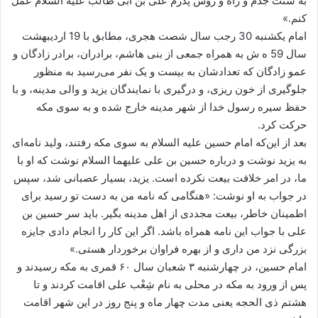
به سنت جدم و راه و روش پدرم علی بن ابی طالب علیه السلام عمل
کنم.»
امام یکشنبه 30 رجب سال شصت هجری، مطابق با 19 اردیبهشت
سال 59 ه ش به همراه جمعی از بنی هاشم، برادران، برادر زادگان و
عمو زادگان که تعدادشان به بیست و یک نفر می‌رسید به منظور
جلوگیری از خون ریزی، و درگیری با نمایندگان یزید و والی مدینه، و با
حفظ سیره رسول خدا از شهر مدینه خارج شده و به سوی مکه
حرکت کرد.
بعد از این‌که امام حسین علیه السلام به سوی مکه رفتند، ولید نامه‌ای
به یزید نوشت و درباره حسین ‌بن علی علیهما السلام نوشت که او با
ما، در امر خلافت بیعت نکرده است. یزید، بسیار عصبانی شد، سپس
در جواب به او نوشت: «هنگامی که نامه من به دست تو رسید برای
اطمینان خاطر، بیعت مجددی از اهل مدینه بگیر. باید سر حسین ‌بن
علی با جواب این نامه همراه باشد. اگر این کار را انجام دادی جایزه
بزرگی نزد من داری و از بهره فراوان برخوردار هستی.»
امام حسین، در چهارشنبه ۳ شعبان سال ۶۰ قمری به مکه رسیدند و
پس از ورود به مکه در محلی به نام شِعْب علی اقامت کردند و تا
هشتم ذی الحجه یعنی مدت چهار ماه و پنج روز در این شهر اقامت