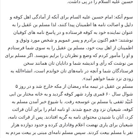
حسین علیه السلام را در پی داشت.
سوم آنکه: امام حسین‏ علیه السام برای آنکه از آمادگی اهل کوفه و
دلیل و اصالت نامه ها اطمینان پیدا کنند، لذا مسلم بن عَقیل را به
عنوان نماینده خود به کوفه فرستاده و در پاسخ نامه‌ های کوفیان
نوشتند: «هم اکنون برادرم و پسر عمویم و شخص مورد وثوق و
اطمینان از اهل بیت خود، مسلم‌ بن عقیل را به سوی شما فرستادم
و او را مأمور کردم که وضع و نظرتان را برایم بنویسد. اگر مسلم برای
من نوشت که رأی و اندیشه شما و دانایان تان همانند سخن
فرستادگان شما و آنچه در نامه‌های تان خواندم است، انشاءالله به
زودی نزد شما خواهم آمد».
مسلم بن عقیل در نیمه ماه رمضان از مکه خارج شد و در روز ۵
شوال سال ۶۰ قمری وارد شهر کوفه گردید و به خانه مختار بن ابی
عُبَیْد ثقفی یا مسلم بن عوسجه رفت. با شیوع خبر آمدن مسلم به
کوفه، شیعیان نزد وی جمع شدند. او نامه امام‏ را برای آنان قرائت
کرد، آنان با شنیدن محتوای نامه به گریه افتادند. پس از قرائت نامه،
شیعیان برای یاری نهضت اعلام وفاداری کرده و حدود دوازده هزار
نفر با مسلم بیعت کردند. سپس مسلم نامه‌ای مبنی بر بیعت مردم به