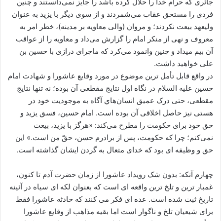
جائری که حرام خدا را حلال کرده باشد را جایز نمی‌دانستند و چنین
فردی را مستحق عقاب مى‌شمردند و از سوی دیگر با یزید به عنوان
ولیعهد بیعت نکردند؛ و مروان (والی معاویه بر مدینه)، خطر امر به
معروف و نهی از منکر امام را گزارش می‌داد و معاویه را از عواقب
آن بیم میداد و چنین وانمود می‌کرد که ماجرای درازی با حسین بن
علی خواهید داشت.
در واقع قابل تأمل ترین موضوع در مورد وقایع عاشورا و شهادت امام
حسین علیه السلام در نگاه اول نتایج مقطعی آن بوده؛ نه تنها نتایج
مقطعی، حتی درک عمیق انسان‌هاي آگاه به موجودیت خود در
هستی نیز حاصل اخلاقی آن بوده است. امام حسین، فسق یزید و
حق خود برای حکومت را مطرح می‌کند: «هرگز با یزید، بیعت
نمی‌کنم؛ چرا که حکومت، پس از برادرم حسن، حقّ من است.» این
حق و وظیفه ای بود که خدای متعال به گردن ایشان گذاشته است.
چهارم آنکه: بدون شک رویداد عاشورا از زمان حضرت آدم تا کنون،
غمبار ترین و تلخ ترین واقعه ای است که بعنوان لکه ای سیاه در آئینه
تاریخ ثبت شده است. عده ای فکر می کنند که حادثه عاشورا فقط
برای شیعیان تلخ و ناگوار است اما بقیه مذاهب از وقایع عاشورا