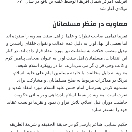
افریقیه (مرکز شمال آفریقا) توسط عقبه بن نافع در سال ۶۷۰
میلادی آغاز شد.
معاویه در منظر مسلمانان
تقریبا تمامی صاحب نظران و علما از اهل سنت معاویه را ستوده ‌اند
اما بعضی از آنها، او را به دلیل عدم عدالت و تقوای خلفای راشدین و
تبدیل منصب خلافت به سلطنت نیز مورد انتقاد قرار داده اند. در کنار
این انتقادات، مسلمانان اهل سنت او را به عنوان صحابی پیامبر اکرم
و کاتب وحی قرآن گرامی می‌دارند. اما در رویکرد اسلام شیعه،
معاویه به دلیل مخالفت با خلیفه مسلمین امام علی علیه السلام،
نیرنگ در مذاکرات مربوط به صلح مسلمانان، و مشارکت برای
مسموم کردن پسرشان امام حسن علیه السلام مورد انتقاد شدید و
نفرت است. معاویه در بسط اسلام پادشاهی و بر مبانی حکومت
جاهلیت دوران قبل اسلام، تلاش فراوان نمود و تقریبا توانست عقاید
خود را مستقر سازد.
حکیم سنایی، شاعر پارسی‌گو در حدیقة الحقیقه و شریعة الطریقه
(مشهور به الهی نامه) معاویه را دشمن پیامبر می‌داند «خالِ ما بود