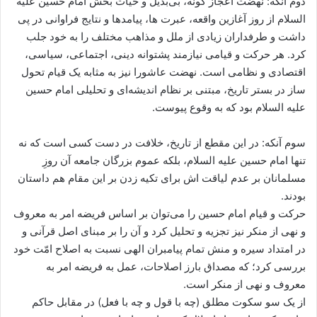
دوم آنکه: نهضت اعجاز گونه، بی‌بدیل و حیات ‌بخش امام حسین علیه
السلام از روز آغازین واقعه، عبرت ها، پیامدها و نتایج فراوانی در پی
داشت و طرفداران زیادی از ملل و مذاهب مختلف را به خود جلب
کرد. هر حرکت و قیامی نیازمند پشتوانه دینی، اجتماعی، سیاسی،
اقتصادی و نظامی است. نهضت عاشورا نیز به مثابه یک قیام تحول
ساز در بستر تاریخ، مبتنی بر نظام اندیشه‌ای و تحلیلی امام حسین
علیه السلام بود که به وقوع پیوست.
سوم آنکه: در این مقطع از تاریخ، خلافت در دست کسی است که نه
تنها امام حسین علیه السلام، بلکه عموم بزرگان جامعه آن روزِ
مسلمانان بر عدم لیاقت اش برای تکیه زدن بر این مقام هم داستان
بودند.
حرکت و قیام امام حسین را می‌توان بر اساس فریضه امر به ‌معروف
و نهی ‌از منکر نیز تجزیه و تحلیل کرد و آن را بر مبنای اصل قرآنی و
در امتداد سیره و منش تمام پیامبران الهی نسبت به اصلاح امّت خود
بررسی کرد؛ که مصداق بارز اصلاحات، عمل به فریضه امر به
معروف و نهی از منکر است.
از یک سو سکوت مطلق (چه با قول و چه با فعل) در مقابل حاکم