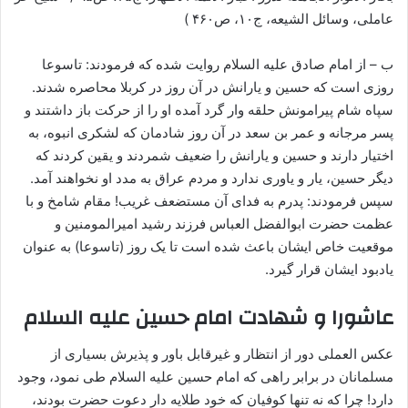
عاملی، وسائل الشیعه، ج۱۰، ص۴۶۰ )
ب – از امام صادق علیه السلام روایت شده که فرمودند: تاسوعا
روزی است که حسین و یارانش در آن روز در کربلا محاصره شدند.
سپاه شام پیرامونش حلقه وار گرد آمده او را از حرکت باز داشتند و
پسر مرجانه و عمر بن سعد در آن روز شادمان که لشکری انبوه، به
اختیار دارند و حسین و یارانش را ضعیف شمردند و یقین کردند که
دیگر حسین، یار و یاوری ندارد و مردم عراق به مدد او نخواهند آمد.
سپس فرمودند: پدرم به فدای آن مستضعف غریب! مقام شامخ و با
عظمت حضرت ابوالفضل العباس فرزند رشید امیرالمومنین و
موقعیت خاص ایشان باعث شده است تا یک روز (تاسوعا) به عنوان
یادبود ایشان قرار گیرد.
عاشورا و شهادت امام حسین علیه السلام
عکس العملی دور از انتظار و غیرقابل باور و پذیرش بسیاری از
مسلمانان در برابر راهی که امام حسین علیه السلام طی نمود، وجود
دارد! چرا که نه تنها کوفیان که خود طلایه دار دعوت حضرت بودند،