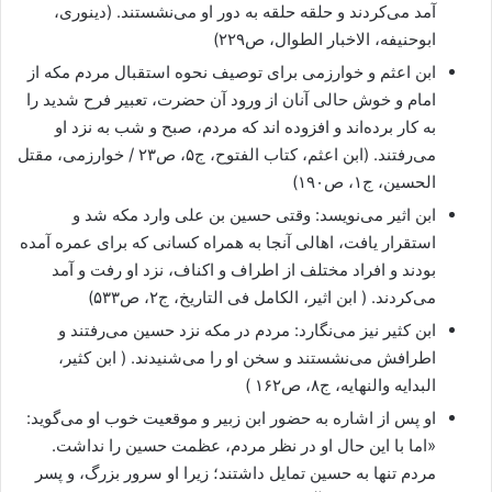
آمد می‌کردند و حلقه حلقه به دور او می‌نشستند. (دینوری،
ابوحنیفه، الاخبار الطوال، ص۲۲۹)
ابن اعثم و خوارزمی برای توصیف نحوه استقبال مردم مکه از
امام و خوش حالی آنان از ورود آن حضرت، تعبیر فرح شدید را
به کار برده‌اند و افزوده ‌اند که مردم، صبح و شب به نزد او
می‌رفتند. (ابن اعثم، کتاب الفتوح، ج۵، ص۲۳ / خوارزمی، مقتل
الحسین، ج۱، ص۱۹۰)
ابن اثیر می‌نویسد: وقتی حسین بن علی وارد مکه شد و
استقرار یافت، اهالی آنجا به همراه کسانی که برای عمره آمده
بودند و افراد مختلف از اطراف و اکناف، نزد او رفت و آمد
می‌کردند. ( ابن اثیر، الکامل فی التاریخ، ج۲، ص۵۳۳)
ابن کثیر نیز می‌نگارد: مردم در مکه نزد حسین می‌رفتند و
اطرافش می‌نشستند و سخن او را می‌شنیدند. ( ابن کثیر،
البدایه والنهایه، ج۸، ص۱۶۲ )
او پس از اشاره به حضور ابن زبیر و موقعیت خوب او می‌گوید:
«اما با این حال او در نظر مردم، عظمت حسین را نداشت.
مردم تنها به حسین تمایل داشتند؛ زیرا او سرور بزرگ، و پسر