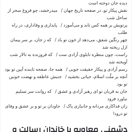
دیده‌ جان دوخته است
نقش پیکار تو، در صفحه تاریخ جهان / می‏درخشد، چو فروغ سحر از
ساحل شب
پرتویش بر همه کس تابد و می‌آموزد / پایداری و وفاداری، در راه
طلب
چهر رنگین شفق، می‌دهد از خون تو یاد / که ز جان، بر سر پیمان
ازل ریخته شد
راست، چون منظره تابلوی آزادی ست / که فروزنده به تالار شب
آویخته شد
رسم آزادی و پیکار حقیقت جویی / همه جا، صفحه تابنده آیین تو بود
آنچه بر ملّت اسلام، حیاتی بخشید / جنبش عاطفه و نهضت خونین
تو بود
جان به قربان تو ای رهبر آزادی و عشق / که روانت سر تسلیم
نیاورد فرود
زان فداکاری مردانه و جانبازی پاک / جاودان بر تو و بر عشق و وفای
تو درود!
دشمنی معاویه با خاندان رسالت و