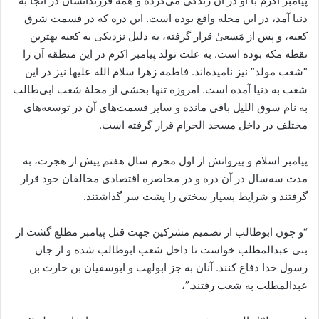
پیامبر اکرم با او در آن زندگی می‌کرده و همه فرزندانشان در آنجا به
دنیا آمد، در این محله واقع بوده است. این دره که در قسمت شرق
کعبه، و پس از مَسعیٰ قرار گرفته، به دلیل نزدیکی به کعبه بهترین
نقطه مکه بوده است. به علت تولد پیامبر اکرم در این منطقه آن را
“شعب مولد” نیز نامیده‌اند. فاطمه زهرا سلام الله علیها نیز در این
شعب به دنیا آمده‌ است. امروزه تنها بخشی از محلۀ شعب ابی‌طالب
به نام سوق اللیل باقی مانده و سایر قسمت‌های آن در توسعه‌های
مختلف در داخل مسجد الحرام قرار گرفته است.
پیامبر اسلام و پیروانش از اول محرم سال هفتم پیش از هجرت، به
مدت سه‌سال در آن دره و در محاصره اقتصادی مخالفان خود قرار
گرفتند و شرایط بسیار سختی را پشت سر گذاشتند.
“و چون ابوطالب از تصمیم مشرکین جهت قتل پیامبر مطلع گشت از
بنی عبدالمطلب خواست تا داخل شعب ابوطالب شده و از جان
رسول خدا دفاع کنند. آنان به جز ابولهب و ابوسفیان بن حارث بن
عبدالمطلب به شعب رفتند.”،