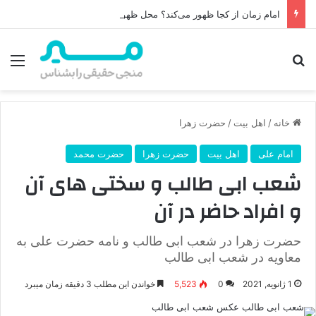
امام زمان از کجا ظهور می‌کند؟ محل ظهور امام زمان، نقشه راه ظهور از مکه تا پایتختی کوفه
جستجو برای
منو
خانه
/
اهل بیت
/
حضرت زهرا
امام علی
اهل بیت
حضرت زهرا
حضرت محمد
شعب ابی طالب و سختی های آن
و افراد حاضر در آن
حضرت زهرا در شعب ابی طالب و نامه حضرت علی به
معاویه در شعب ابی طالب
1 ژانویه, 2021
0
5,523
خواندن این مطلب 3 دقیقه زمان میبرد