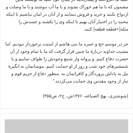
مضمون که با ما هم خوراک نشوند و با ما آب ننوشند و با ما وصلت و
ازدواج نکنند و خرید و فروش ننمایند و از آنان در امان نباشیم تا اینکه
محمد را در اختیار آنان نهیم تا اینکه وی را بکشند و جسدش را
مثله[=قطعه قطعه] کنند.
جز در موسم حج و عمره ما بنی هاشم از امنیت برخوردار نبودیم. اما
مشیت خداوند دربارۀ ما چنین قرار گرفت که ما با تمام وجود از آن
حضرت دفاع کنیم. و پروانه وار شمع وجودش را طواف نماییم و با
شمشیرهای خود شب و روز از او حمایت کنیم. مومنانمان به انگیزۀ
نیل به پاداش پروردگار و کافرانمان به منظور دفاع از حریم قوم و
تبار از وجود مقدس وی حمایت می‌کردند.”
(شوشتری، بهج الصباغه، ۱۳۷۶ش، ج۲، ص۳۵۵)
حضرت
زهرا