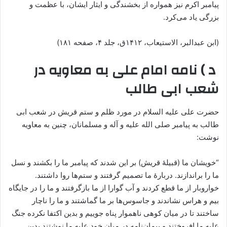
پیامبر اکرم نیز همواره از بخشندگی و ایثار ایشان، با عظمت و
بزرگی یاد می‌کرد.
(ابن عبدالبر، الاستیعاب، ۱۴۱۲ق، جلد ‏۴، صفحه ۱۸۱)
د ) نامه امام علی به معاویه در
شعب ابی طالب
حضرت علی علیه السلام در مورد ظلم و ستم قریش در شعب ابی
طالب به پیامبر صلی الله علیه و آله و مسلمانان، چنین به معاویه
نوشت:
“خویشان ما (قبیلۀ قریش) بر این شدند که پیامبر ما را بکشند و نسل
ما را براندازند. دربارۀ ما تصمیم گرفتند و ستم‌ها روا داشتند.
خواروبار از ما قطع کردند و آب گوارا از ما بازگرفتند و ما را در جایگاه
بیم و هراس نشاندند و جاسوس‌ها بر ما گماشتند و ما را ناچار
ساختند تا در میان کوهی ناهموار پناه جوییم و بدین اکتفا نکرده جنگ
علیه ما افروختند و پیمان‌نامه در میان خود علیه ما نوشتند بدین