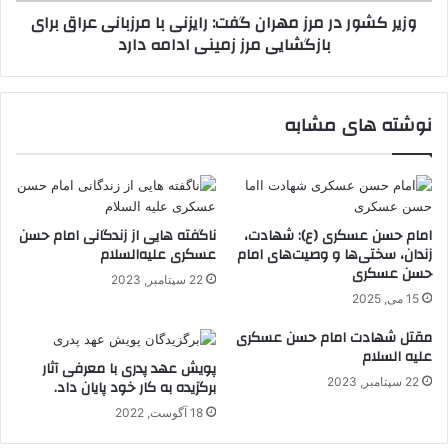
وزیر کشور در مرز مهران گفت: رایزنی با مرزبانی عراق برای
عراق
بازگشایی مرز زمینی ادامه دارد
برای
بازگشایی
مرز
زمینی
نوشته های مشابه
ادامه
دارد
امام حسن عسکری (ع): شهادت،
ناگفته هایی از زندگانی امام حسن
زندان، سختی‌ها و وصیت‌های امام
عسکری علیه‌السلام
حسن عسکری
22 سپتامبر, 2023
15 می, 2025
مقتل شهادت امام حسن عسکری
علیه السلام
پویش عهد پدری با معرفی آثار
22 سپتامبر, 2023
برگزیده به کار خود پایان داد.
18 آگوست, 2022