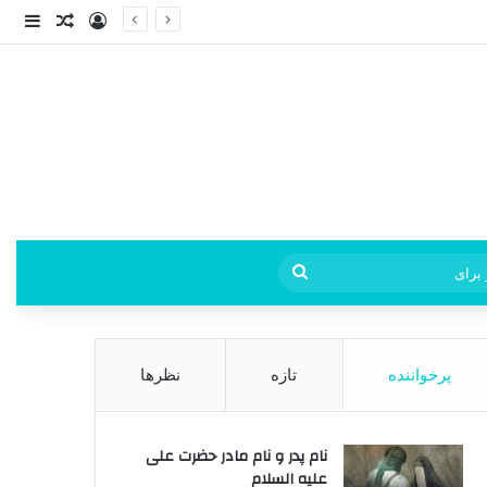
ورود
ساید
نوشته ت
فی
جستجو
برای
پرخواننده
تازه
نظرها
نام پدر و نام مادر حضرت علی
علیه السلام