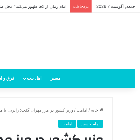
جمعه, آگوست 7 2026
پرمخاطب
امام زمان از کجا ظهور می‌کند؟ محل ظهو
مسیر
اهل بیت
فرق و اد
خانه
/
امامت
/
وزیر کشور در مرز مهران گفت: رایزنی با مر
امام حسین
امامت