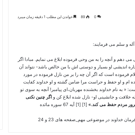
0
89
خواندن این مطلب 1 دقیقه زمان میبرد
ه و سلم می فرمایند:
می دهم و آنچه را به من وحی فرموده ابلاغ می نمایم. مبادا اگر
ره اندیشی او بسیار و دوستی اش با من خالص باشد- نتواند آن
لام فرموده است که اگر آن چه را بر من نازل فرموده در مورد
داده ام و او حفظ و حراست مرا ضامن گشته و او خداوند کفایت
: « به نام خداوند بخشنده مهربان،ای پیامبر! آنچه به سوی تو
 خلافت و جانشینی او- نازل شده ابلاغ کن و
اگر چنین نکنی
 شرور مردم حفظ می کند.»
[1] [1] آیه 67 سوره مائده
مان خداوند در موضوعی مهم_صفحه های 23 و 24