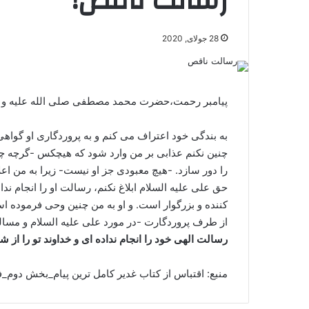
رسالت ناقص!
28 جولای, 2020
پیامبر رحمت،حضرت محمد مصطفی صلی الله علیه و آل
به بندگی خود اعتراف می کنم و به پروردگاری او گواهی 
چنین نکنم عذابی بر من وارد شود که هیچکس -گرچه چا
را دور سازد. -هیچ معبودی جز او نیست- زیرا به من اع
حق علی علیه السلام ابلاغ نکنم، رسالت او را انجام ن
کننده و بزرگوار است. و او به من چنین وحی فرموده است
از طرف پروردگارت -در مورد علی علیه السلام و مساله
رسالت الهی خود را انجام نداده ای و خداوند تو را از
منبع: اقتباس از کتاب غدیر کامل ترین پیام_بخش دوم_فر