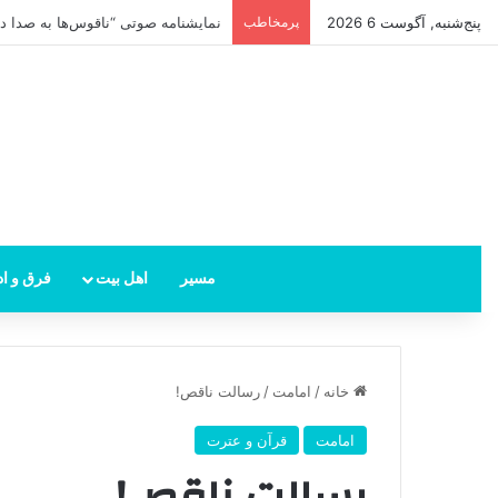
پنج‌شنبه, آگوست 6 2026
پرمخاطب
امام زمان از کجا ظهور می‌کند؟ محل 
مسیر
اهل بیت
فرق و اد
خانه
/
امامت
/
رسالت ناقص!
امامت
قرآن و عترت