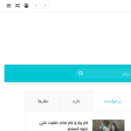
ورود
ساید
نوشته ت
فی
جستجو
برای
پرخواننده
تازه
نظرها
نام پدر و نام مادر حضرت علی
علیه السلام