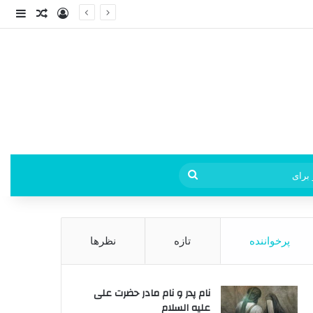
ورود
ساید
نوشته ت
فی
جستجو
برای
پرخواننده
تازه
نظرها
نام پدر و نام مادر حضرت علی
علیه السلام