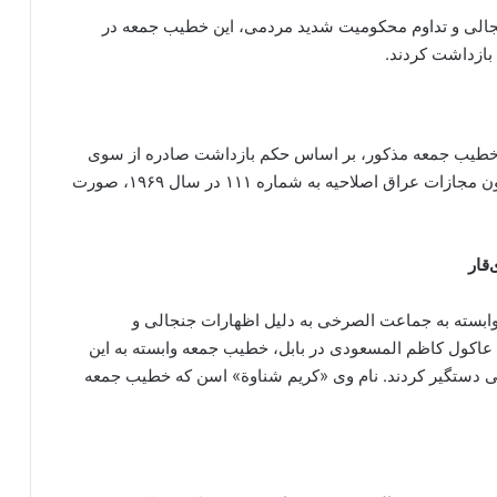
جنجالی و تداوم محکومیت شدید مردمی، این خطیب جمعه در
اشت خطیب جمعه مذکور، بر اساس حکم بازداشت صادره از سوی
دادگاه تحقیق “الحله” و با استناد به مفاد ماده ۲۰۰ قانون مجازات عراق اصلاحیه به شماره ۱۱۱ در سال ۱۹۶۹، صورت
قار
ابسته به جماعت الصرخی به دلیل اظهارات جنجالی و
 عاکول کاظم المسعودی در بابل، خطیب جمعه وابسته به این
الی دستگیر کردند. نام وی «کریم شناوة» اسن که خطیب جمعه