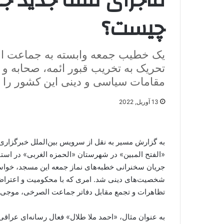
ماجرای فتنه جدید ج
چیست؟
یک خطیب جمعه وابسته به جماعت الص
تحریک به تخریب قبور ائمه، صحابه و
مقامات سیاسی و دینی این کشور را ب
13 آوریل, 2022
به گزارش مسیر به نقل از سرویس بین‌الملل خبرگز
«الفتح المبین» در شهرستان «الحمزه الغربی» در است
جریان سخنرانی خطبه‌های نماز جمعه این مسجد، خواستار
شخصیت‌های دینی شد. امری که با محکومیت و اعتراض
تظاهرات‌ و تجمع مقابل دفاتر جماعت الصرخی، موجی عل
به عنوان مثال، «احمد ملا طلال» فعال رسانه‌ای عراق