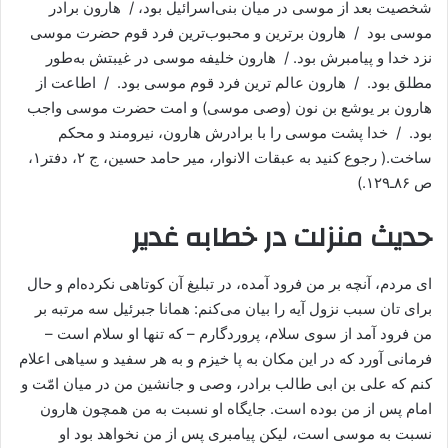
شخصیت بعد از موسى در میان بنی‌اسرائیل بود، / هارون برادر
موسى بود / هارون برترین و محبوب‌ترین فرد قوم حضرت موسى
نزد خدا و پیامبرش بود. / هارون خلیفه موسى در غیبتش به‌طور
مطلق بود. / هارون عالم ترین فرد قوم موسى بود. / اطاعت از
هارون بر یوشع‌ بن نون (وصى موسى) و امت حضرت موسى واجب
بود. / خدا پشت موسى را با برادرش هارون، نیرومند و محکم
ساخت.( رجوع کنید به عبقات الانوار، میر حامد حسین، ج ۲، دفتر۱،
ص ۸۶ـ۱۲۹.)
حدیث منزلت در خطابه غدیر
ای مردم، آنچه بر من فرود آمده، در تبلیغ آن کوتاهی نکرده‌ام و حال
برای تان سبب نزول آیه را بیان می‌کنم: همانا جبرئیل سه مرتبه بر
من فرود آمد از سوی سلام، پروردگارم – که تنها او سلام است –
فرمانی آورد که در این مکان به پا خیزم و به هر سفید و سیاهی اعلام
کنم که علی بن ابی طالب برادر، وصی و جانشین من در میان امّت و
امام پس از من بوده است. جایگاه او نسبت به من همچون هارون
نسبت به موسی است، لیکن پیامبری پس از من نخواهد بود او