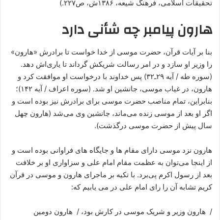
تحقیقات اسلامی، فرهنگ شیعه، ۱۳۸۶ش، ص۲۲۷.)
هارون پیامبر چه شأنی دارد
بنا بر آیات قرآن، حضرت موسى از خدا خواست تا برادرش «هارون»
را وزیر او سازد و در امر رسالت شریکش گرداند تا یاری‌اش دهد.
(سوره طه / آیه ۲۹ـ۳۲) پس خداوند با درخواست او موافقت کرد و
هارون، در غیاب موسى، جانشین او شد. (سوره اعراف / آیه ۱۴۲)؛
بنابراین، تمام مناصب حضرت موسى براى برادرش نیز بوده است و
اگر او بعد از موسى زنده می‌ماند، جانشین وى می‌شد (هارون چهل
سال پیش از حضرت موسى درگذشت).
هارون نزد موسى داراى مقام ها و جایگاه هاى فراوانی بوده است و
از اینجا می‌توان به عظمت مقام امام على و سزاوارى او بر خلافت
بعد از رسول ‌اکرم پی‌برد. با تکیه بر ماجرای هارون و موسى در قرآن
کریم تشابه آن را رای امام علی در می یابیم که:
/ هارون وزیر و شریک موسى در کارش بود، / هارون دومین