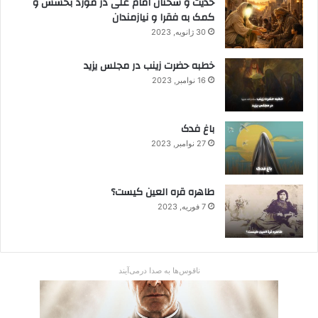
حدیث و سخنان امام علی در مورد بخشش و
کمک به فقرا و نیازمندان
30 ژانویه, 2023
خطبه حضرت زینب در مجلس یزید
16 نوامبر, 2023
باغ فدک
27 نوامبر, 2023
طاهره قره العین کیست؟
7 فوریه, 2023
ناقوس‌ها به صدا در‌می‌آیند