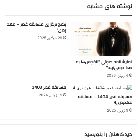
نوشته های مشابه
پکیج برگزاری مسابقه غدیر – عهد
پدری⁴
29 جولای, 2025
نمایشنامه صوتی “ناقوس‌ها به
صدا در‌می‌آیند”
4 ژوئن, 2026
مسابقه غدیر 1403
19 ژوئن, 2024
مسابقه غدیر 1404 – مسابقه
عهدپدری4
9 ژوئن, 2025
دیدگاهتان را بنویسید