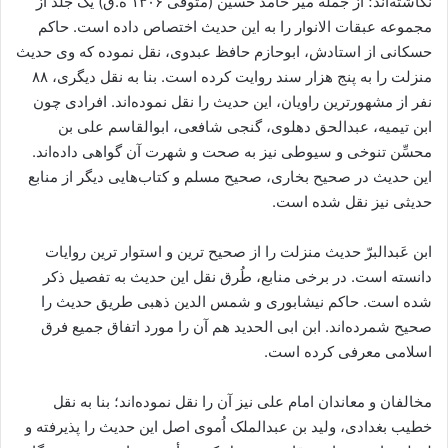
نگاشته‌اند؛ از جمله میر حامد حسین (متوفی ۱۳۰۶ ه.ق) یک جلد از
مجموعه عبقات الانوار را به این حدیث اختصاص داده است. حاکم
حسکانی از استادش، ابوحازم حافظ عبدوی، نقل نموده که وی حدیث
منزلت را به پنج هزار سند روایت کرده است. بنا به نقل دیگری، ۸۸
نفر از مشهورترین راویان، این حدیث را نقل نموده‌اند. افرادی چون
ابن تیمیه، عبدالحق دهلوی، گنجی شافعی، ابوالقاسم علی بن
محسِّن تنوخی و سیوطی نیز به صحت و شهرت آن گواهی داده‌اند.
این حدیث در صحیح بخاری، صحیح مسلم و کتاب‌هایی دیگر از منابع
حدیثی نیز نقل شده است.
ابن عَبدالبرّ حدیث منزلت را از صحیح ترین و استوار ترین روایات
دانسته است. در برخی منابع، طُرق نقل این حدیث به تفصیل ذکر
شده است. حاکم نیشابوری و شمس الدین ذهبی طریق حدیث را
صحیح شمرده‌اند. ابن ابی الحدید هم آن را مورد اتفاق جمیع فرق
اسلامی معرفی کرده است.
مخالفان و معاندان امام علی نیز آن را نقل نموده‌اند؛ بنا به نقل
خطیب بغدادی، ولید بن عبدالملک اُموی اصل این حدیث را پذیرفته و