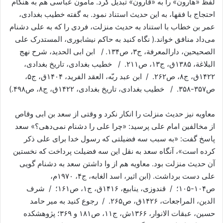
لفظ «هارون» را به «قارون» تبدیل کرد. مأمون عباسی هم به هنگام
احتجاج با فقها، به این حدیث استناد نمود. به گفته خطیب بغدادی،
عمر بن خطاب با استناد به حدیث منزلت، فردی را که به علی دشنام
می‌داد منافق خواند.( نگاه کنید به حاکم نیشابوری، المستدرک علی
الصحیحین، دارالمعرفة، ج۳، ص۱۳۴. / ابن ابی الحدید، شرح نهج
البلاغة، ۱۳۸۵ق، ج۱۳، ص۲۱۱. / خطیب بغدادی، تاریخ بغدادی،
۱۴۲۲ق، ج۸، ص۲۶۲. / ابن عبد ربّه، العقد الفرید، ۱۴۰۴ق، ج۵،
ص۳۵۷-۳۵۸. / خطیب بغدادی، تاریخ بغدادی، ۱۴۲۲ق، ج۸، ص۴۹۸.)
معاویه نیز حدیث منزلت را انکار نکرد و وقتی از سعد بن ابی وقاص
از مخالفین امام علی پرسید: «چرا علی را دشنام نمی‌دهی؟» سعد
پاسخ گفت: «به سبب سه فضیلتى که رسول خدا برای علی ذکر
کرده است»، آنگاه سعد به نقل این سه فضیلت پرداخت که نخستین
آن حدیث منزلت بود. معاویه هم از وا داشتن سعد به دشنام گویی
علی دست برداشت. (ابن اثیر، اسد الغابه، ج۴، ۱۹۷۰م،
ص۱۰۴-۱۰۵؛ / قندوزی، ینابیع، ۱۴۱۶ق، ج۱، ص۱۶۱؛ / شرف
الدین، المراجعات، ۱۴۲۶ق، ص۲۶۵. / رجوع کنید به میر حامد
حسین، عبقات الانوار، ۱۳۶۶ش، ج‏۱۱، ص۱۸۱ و ۳۶۹؛ پژوهشکده