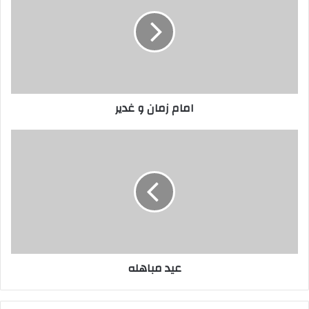
و
غدیر
امام زمان و غدیر
عید
مباهله
عید مباهله