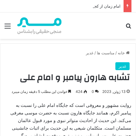
امام زمان از کجا ظهور می‌کند؟ محل ظهور امام زمان، نقشه راه ظهور از مکه تا پایتختی کوفه
جستجو برای
منو
خانه
/
مناسبت ها
/
غدیر
غدیر
تشابه هارون پیامبر و امام علی
13 ژوئن, 2023
0
424
خواندن این مطلب 5 دقیقه زمان میبرد
روایت مشهور و معروفی است که جایگاه امام علی را نسبت به
پیامبر اکرم، همانند جایگاه هارون نسبت به حضرت موسی معرفی
می‌کند. این حدیث از احادیث متواتر نبوی و مورد قبول عالمان
مسلمان است. متکلمان شیعی به این حدیث برای اثبات جانشینی
حضرت علی پس از پیامبر و نیز برتری موقعیت ایشان بر دیگر