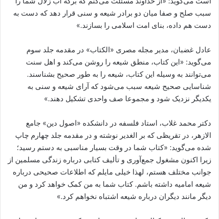
است می‌گوید: «از خداوند مسئلت می‌کنم که برکه آب زلال شما را
سبب صلح و صفا میان دو برادر شیعه و سنی قرار دهد که دست به
دست هم داده، بنای امت اسلامی را بسازند.»
عادل غضبان، مدیر مجله مصری «الکتاب» در مقدمه جلد سوم
می‌گوید: «این کتاب، منطق شیعه را روشن می‌کند و اهل سنت
می‌توانند به وسیله این کتاب، شیعه را به طور صحیح بشناسند.
شناسایی صحیح شیعه سبب می‌شود که آرای شیعه و سنی به
یکدیگر نزدیک شود و مجموعا صف واحدی تشکیل دهند.»
دکتر محمد غلاب، استاد فلسفه در دانشکده «اصول دین» جامع
الازهر، در تقریظی که بر الغدیر نوشته و در مقدمه جلد چهارم چاپ
شده می‌گوید: «کتاب شما در وقت بسیار مناسبی به دستم رسید؛
زیرا اکنون مشغول جمع‌آوری و تألیف کتابی درباره زندگی مسلمین از
جوانب مختلف هستم، لهذا خیلی مایلم که اطلاعات صحیحی درباره
شیعه امامیه داشته باشم. کتاب شما به من کمک خواهد کرد و من
دیگر مانند دیگران درباره شیعه اشتباه نخواهم کرد.»