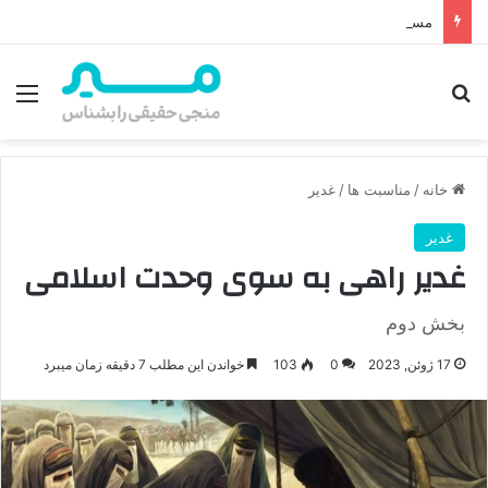
مسابقه غدیر 1404 – مسابقه عهدپدری4
جستجو برای
منو
خانه
/
مناسبت ها
/
غدیر
غدیر
غدیر راهی به سوی وحدت اسلامی
بخش دوم
17 ژوئن, 2023
0
103
خواندن این مطلب 7 دقیقه زمان میبرد