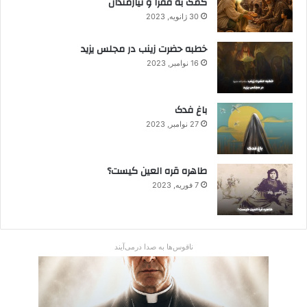
کمک به فقرا و نیازمندان
30 ژانویه, 2023
خطبه حضرت زینب در مجلس یزید
16 نوامبر, 2023
باغ فدک
27 نوامبر, 2023
طاهره قره العین کیست؟
7 فوریه, 2023
ناقوس‌ها به صدا در‌می‌آیند