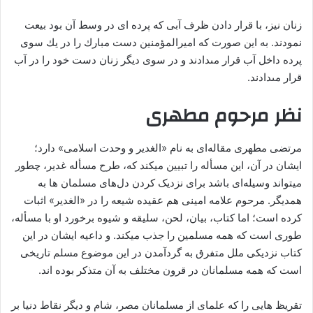
زنان نيز، با قرار دادن ظرف آبى كه پرده اى در وسط آن بود بيعت
نمودند. به اين صورت كه امیرالمؤمنین دست مبارك را در يك سوى
پرده داخل آب قرار مى‏دادند و در سوى ديگر زنان دست خود را در آب
قرار مى‏دادند.
نظر مرحوم مطهری
مرتضی مطهری مقاله‌ای به نام «الغدیر و وحدت اسلامی» دارد؛
ایشان در آن، این مسأله را تبیین میکند که، طرح مسأله‌ غدیر، چطور
میتواند وسیله‌ای باشد برای نزدیک کردن دل‌های مسلمان ها به
همدیگر. مرحوم علامه‌ امینی هم عقیده‌ شیعه را در «الغدیر» اثبات
کرده است؛ اما کتاب، بیان، لحن، سلیقه و شیوه‌ برخورد او با مسأله،
طوری است که همه‌ مسلمین را جذب میکند. و داعیه ایشان در این
کتاب نزدیکی ملل متفرق به گردآمدن در این موضوع مسلم تاریخی
است که همه مسلمانان در قرون مختلف به آن متذکر بوده اند.
تقریظ هایی را که علمای از مسلمانان مصر، شام و دیگر نقاط دنیا بر