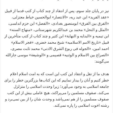
نیز در پایان جلد سوم، پس از انتقاد از چند کتاب از کتب قدما از قبیل
«عقد الفرید» ابن عبد ربه، «الانتصار» ابوالحسین خیاط معتزلی،
«الفرق بین الفرق»‌ ابومنصور بغدادی، «الفصل» ابن حزم اندلسی،
«الملل و النحل» محمد بن عبدالکریم شهرستانی، «منهاج السنه»
ابن تیمیه و «البدایه و النهایة» ابن کثیر و چند کتاب از کتب متأخرین از
قبیل «تاریخ الامم الاسلامیه» شیخ محمد خضری، «فجر الاسلام»
احمد امین، «الجوله فی ربوع الشرق الادنی» محمد ثابت مصری،
«الصراع بین الاسلام و الوثنیه» قصیمی و «الوشیعة» موسی جارالله
می‌گویند:
هدف ما از نقل و انتقاد این کتب این است که به امت اسلام اعلام
خطر کنیم و آنان را بیدار نماییم که این کتاب‌ها بزرگترین خطر را برای
جامعه اسلامی به وجود می‌آورد؛ زیرا وحدت اسلامی را متزلزل
می‌کند، صفوف مسلمین را می‌پراکند، هیچ عاملی بیش از این کتب
صفوف مسلمین را از هم نمی‌پاشد و وحدت شان را از بین نمی‌برد و
رشته اخوت اسلامی را پاره نمی‌کند.