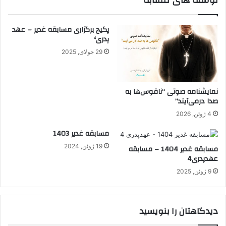
نوشته های مشابه
پکیج برگزاری مسابقه غدیر – عهد
پدری⁴
29 جولای, 2025
نمایشنامه صوتی “ناقوس‌ها به
صدا در‌می‌آیند”
4 ژوئن, 2026
مسابقه غدیر 1403
19 ژوئن, 2024
مسابقه غدیر 1404 – مسابقه
عهدپدری4
9 ژوئن, 2025
دیدگاهتان را بنویسید