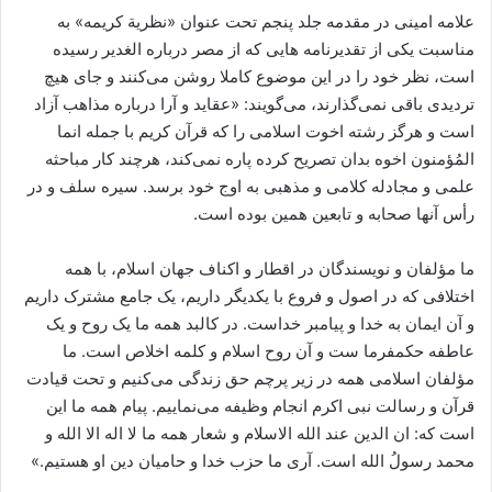
علامه امینی در مقدمه جلد پنجم تحت عنوان «نظریة کریمه» به
مناسبت یکی از تقدیرنامه‌ هایی که از مصر درباره الغدیر رسیده
است، نظر خود را در این موضوع کاملا روشن می‌کنند و جای هیچ
تردیدی باقی نمی‌گذارند، می‌گویند: «عقاید و آرا درباره مذاهب آزاد
است و هرگز رشته اخوت اسلامی را که قرآن کریم با جمله انما
المُؤمنون اخوه بدان تصریح کرده پاره نمی‌کند، هرچند کار مباحثه
علمی و مجادله کلامی و مذهبی به اوج خود برسد. سیره سلف و در
رأس آنها صحابه و تابعین همین بوده است.
ما مؤلفان و نویسندگان در اقطار و اکناف جهان اسلام، با همه
اختلافی که در اصول و فروع با یکدیگر داریم، یک جامع مشترک داریم
و آن ایمان به خدا و پیامبر خداست. در کالبد همه ما یک روح و یک
عاطفه حکمفرما ست و آن روح اسلام و کلمه اخلاص است. ما
مؤلفان اسلامی همه در زیر پرچم حق زندگی می‌کنیم و تحت قیادت
قرآن و رسالت نبی اکرم انجام وظیفه می‌نماییم. پیام همه ما این
است که: ان الدین عند الله الاسلام و شعار همه ما لا اله الا الله و
محمد رسولُ الله است. آری ما حزب خدا و حامیان دین او هستیم.»