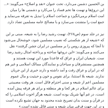
بن الحسین دشمن می‌دارد، تحت عنوان «نقد و اصلاح» می‌گویند: «…
این دروغ‌ها و تهمت ها تخم فساد را می‌کارد و دشمنی ها را میان
امت اسلام برمی‌انگیزد و جماعت اسلام را تبدیل به تفرقه می‌نماید و
جمع امت را متشتت می‌سازد و با مصالح عامه مسلمین تضاد دارد.
نیز در جلد سوم (ص۲۶۸)، تهمت رشید رضا را به شیعه، مبنی بر این
که «شیعه از هر شکستی که نصیب مسلمین شود، خوشحال می‌شود
تا آنجا که پیروزی روس را بر مسلمین در ایران جشن گرفتند» نقل
می‌کنند و می‌گویند: «این دروغها ساخته و پرداخته امثال رشید رضا
ست. شیعیان ایران و عراق که قاعدتا مورد این تهمت هستند و
همچنین مستشرقان و سیاحان و نمایندگان ممالک اسلامی و غیر هم
که در ایران و عراق رفت و آمد داشته و دارند خبری از این جریان
ندارند. شیعه بلا استثنا، برای نفوس و خون و حیثیت و مال عموم
مسلمین اعم از شیعه و سنی احترام قائل است. هر وقت مصیبتی
برای عالم اسلام در هر کجا و هر منطقه و برای هر فرقه پیش آمده
است، در غم آنها شریک بوده است. شیعه هرگز اخوت اسلامی را که
در قرآن و سنت بدان تصریح شده محدود به جهان تشیع نکرده است
و در این جهت فرقی میان شیعه و سنی قائل نشده است.»