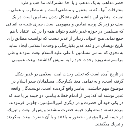
حصر مذاهب به یک مذهب و یا اخذ مشترکات مذاهب و طرد
مفترقات آنها ـ که نه معقول و منطقی است و نه مطلوب و عملی ـ
نیست. منظور این دانشمندان متشکل شدن مسلمین است در یک
صف در زیر یک پرچم نمادین و مفهومی است، چیزی شبیه به اتفاقی
که مسلمین در حوزه غدیر باشد و بتواند همه را در یک اعتقاد با هم
جمع نماید. هیچ عنوانی زیباتر از غدیر نیست که توانست مطابق رای
تاریخ نویسان در واقعه غدیر یکپارچگی و وحدت اسلامی ایجاد نماید
به نحوی که تمامی مسلمین با علی علیه السلام بیعت نمودند و طی
مراسم سه روزه وحدت خود را به نمایش گذاشتند. بیعت عمومى
در تاریخ آمده است که تجلی وحدت امت اسلامی در غدیر شکل
گرفته است، و به تمامی معنا یکپارچگی مسلمانان صدر اسلام در
موضوع مهم جانشینی پیامبر واقع گردیده است. نویسندگان واقعه
غدیر نوشته اند که: پس از اتمام خطابه پيامبر، دو خيمه بر پا شد كه
در يكي خود آن حضرت و در ديگرى امیرالمؤمنین، جلوس فرمودند.
مردم دسته دسته وارد خيمه حضرت مى‏شدند و پس از بيعت و تبريك،
در خيمه امیرالمؤمنین، حضور مى‏يافتند و با آن حضرت بيعت مى‏كردند
و تبريك مى‏گفتند.