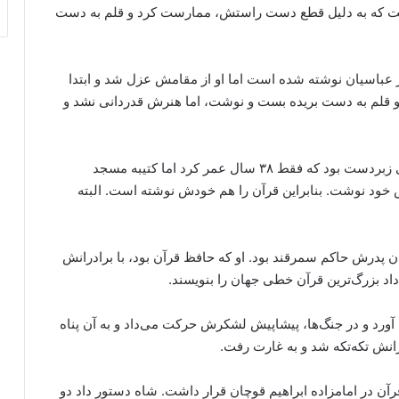
ست که به دلیل قطع دست راستش، ممارست کرد و قلم به دست
بار عباسیان نوشته شده است اما او از مقامش عزل شد و ابتدا
لم به دست بریده بست و نوشت، اما هنرش قدردانی نشد و
۳ـ بایسنغر میرزا، پسر شاهرخ و نوه تیمور، خوشنویسی زبردست بود که فقط ۳۸ سال عمر کرد اما کتیبه مسجد
ود نوشت. بنابراین قرآن را هم خودش نوشته است. البته
رمان پدرش حاکم سمرقند بود. او که حافظ قرآن بود، با برادرانش
اد بزرگ‌ترین قرآن خطی جهان را بنویسند.
ان آورد و در جنگ‌ها، پیشاپیش لشکرش حرکت می‌داد و به آن پناه
نش تکه‌تکه شد و به غارت رفت.
رآن در امامزاده ابراهیم قوچان قرار داشت. شاه دستور داد دو