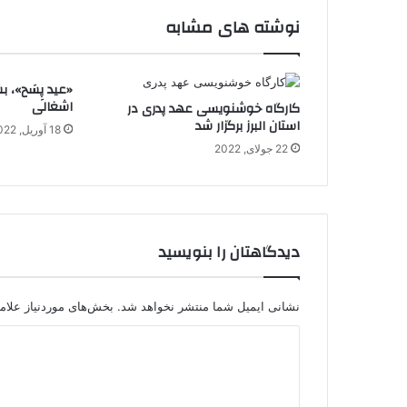
نوشته های مشابه
«عید پِسَح»، 
اشغالی
کارگاه خوشنویسی عهد پدری در
استان البرز برگزار شد
18 آوریل, 2022
22 جولای, 2022
دیدگاهتان را بنویسید
نشانی ایمیل شما منتشر نخواهد شد.
بخش‌های موردنیاز علام
د
ی
د