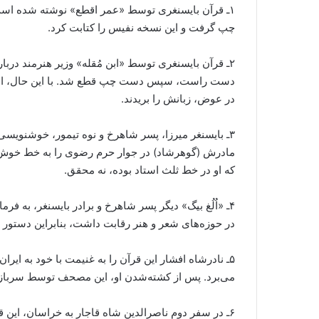
۱ـ ​قرآن بایسنغری توسط «عمر اقطع» نوشته شده ا
چپ گرفت و این نسخه نفیس را کتابت کرد.
۲ـ ​قرآن بایسنغری توسط «ابن مُقله» وزیر هنرمند در
دست راست، سپس دست چپ قطع شد. با این حال، او ق
در عوض، زبانش را بریدند.
مادرش (گوهرشاد) در جوار حرم رضوی را به خط خوش خ
که او در خط ثلث استاد بوده، نه محقق.
۴ـ «اُلُغ بیگ» دیگر پسر شاهرخ و برادر بایسنغر، به ف
در حوزه‌های شعر و هنر رقابت داشت، بنابراین دستور د
۵ـ نادرشاه افشار این قرآن را به غنیمت با خود به ایر
می‌برد. پس از کشته‌شدن او، این مصحف توسط سربازا
۶ـ در سفر دوم ناصرالدین شاه قاجار به خراسان، این ق