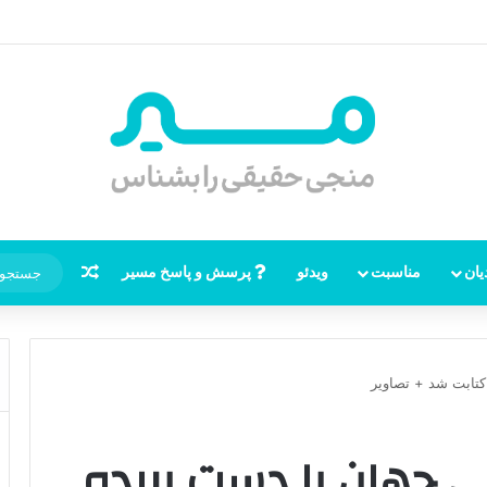
هور امام زمان، نقشه راه ظهور از مکه تا پایتختی کوفه
نوشته تصاد
یان
مناسبت
ویدئو
پرسش و پاسخ مسیر
کتابت شد + تصاویر
طی جهان با دست بریده