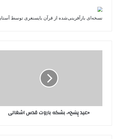
نسخه‌ای بازآفرینی‌شده از قرآن بایسنغری توسط آ
«عید
پِسَح»،
بشکه
باروت
قدس
اشغالی
«عید پِسَح»، بشکه باروت قدس اشغالی