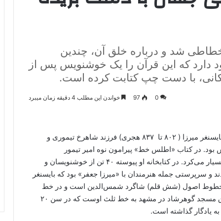
ش از ۶ قرن پیش خطاطی شد و درباره خلق آن، چندین
ود دارد که این قرآن را یک خوشنویس پس از
نی، با دست چپ کتابت کرده است.
0
97
خواندن این مطلب 4 دقیقه زمان میبرد
شاهزاده بایسنغر میرزا ( ۸۰۲ تا ۸۳۷ هجری) فرزند شاهرخ تیموری و
بود. در کتاب «اطلس خط» پیرامون نوه امیر تیمور
گورکانی آمده است: بایسنغر میرزا اهل هنر را تشویق بسیار می‌کرد. در کتابخانه او پیوسته ۴۰ تن از خوشنویسان و
د و سرپرستی جمله هنرمندان با «میرزا جعفر» بود که بایسنغر
در خطوط اصول (شش قلم) شاگرد شمس‌الدین است و در خط
محقق و ثلث از استادان برجسته است. کتیبه پیش طاق مسجد گوهرشاد در مشهد به خط ثلث اوست که در سن ۲۰
ه یادگار گذاشته است.