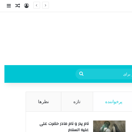
ورود
ساید
نوشته ت
فی
جستجو
برای
پرخواننده
تازه
نظرها
نام پدر و نام مادر حضرت علی
علیه السلام