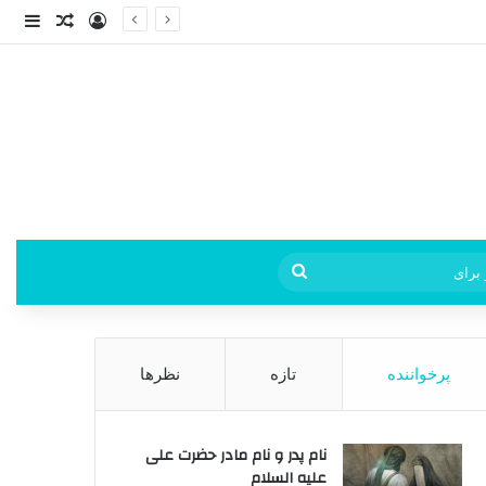
ورود
ساید
نوشته ت
فی
جستجو
برای
پرخواننده
تازه
نظرها
نام پدر و نام مادر حضرت علی
علیه السلام