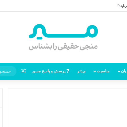
آیند”
نوشته تصاد
یان
مناسبت
ویدئو
پرسش و پاسخ مسیر