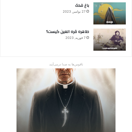
باغ فدک
27 نوامبر, 2023
طاهره قره العین کیست؟
7 فوریه, 2023
ناقوس‌ها به صدا در‌می‌آیند