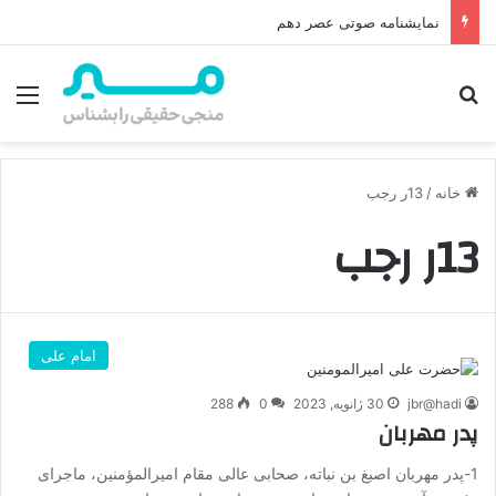
نمایشنامه صوتی عصر دهم
جستجو برای
منو
خانه
/
13ر رجب
13ر رجب
امام علی
jbr@hadi
30 ژانویه, 2023
0
288
پدر مهربان
1-پدر مهربان اصبغ بن نباته، صحابی عالی مقام امیرالمؤمنین، ماجرای