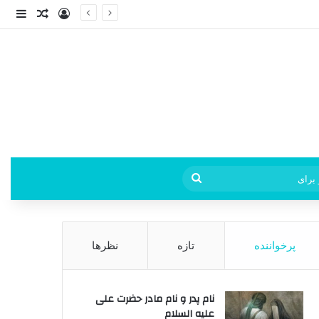
ورود
ساید
نوشته ت
فی
جستجو
برای
پرخواننده
تازه
نظرها
نام پدر و نام مادر حضرت علی
علیه السلام