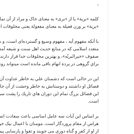
،
کلمه «بریة» یا از «بری» به معنای خاک و مراد از آن ت
«بریة» بر وزن فعیلة به معنای مفعولة یعنی مخلوقات 
با آنکه مفهوم آيه ، مفهوم وسیع و گسترده‌ای است، و
متعدد اسلامی كه در منابع حدیث اهل سنت و شیعه آ
صفوف «خيرالبريّه»، و بهترين مخلوقات خدا قرار دارند.
براي گروهی در پردة ابهام باقى مانده است مي‏تواند ر
اين در حالی است كه دشمنان علي به خاطر عداوت آن ح
فضائل او داشتند و دوستانش به خاطر وحشت از آن جانی
اين فضائل بزرگ تمام اين دوران هاي تاريك را پشت سر
است.
بر اساس این آیات سه عامل اساسی باعث سعادت انسان
هراس از مقام پروردگار است. مومنان با اعمال نیک خو
از او از کفر و گناه دوری می‏ جویند و تقوا و پارسایی 