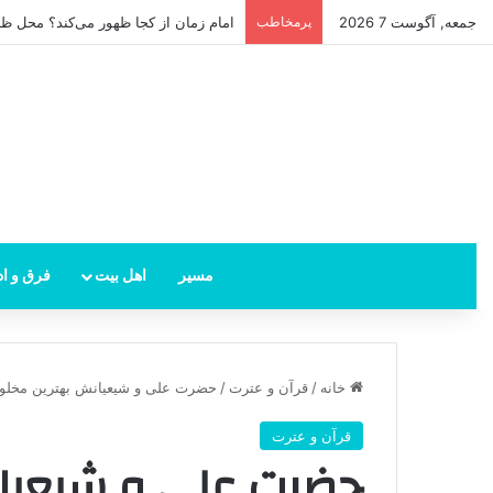
جمعه, آگوست 7 2026
پرمخاطب
امام زمان از کجا ظهور می‌کند؟ محل ظهو
مسیر
اهل بیت
فرق و اد
خانه
/
قرآن و عترت
/
حضرت علی و شیعیانش بهترین مخلو
قرآن و عترت
حضرت علی و شیعیا