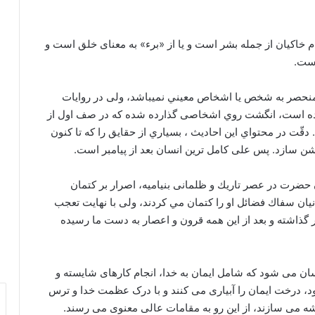
مام خاکیان از جمله بشر است و یا از «برء» به معنای خلق است و
است.
 منحصر به شخص يا اشخاص معيني نمي‏باشد، ولی در روایات
مده است، انگشت روي اشخاصی گذارده شده كه در صف اول از
 دقّت در محتواي اين احاديث ، بسياري از حقایق را كه تا كنون
وشن سازد. پس علی کامل ترین انسان بعد از پیامبر است.
ضرت در عصر تاريك و ظلمانی بني‏اميه، اصرار بر كتمان
ان سفاك فضائل او را كتمان مي كردند، ولی با نهایت تعجب
 گذاشته و بعد از اين همه قرون و اعصار به دست ما رسيده
 می شود که شامل ایمان به خدا، انجام کارهای شایسته و
د، درخت ایمان را آبیاری می ‏کنند و با درک عظمت خدا و ترس
پیشه می ‏سازند، از این رو به مقامات عالی معنوی می ‏رسند.