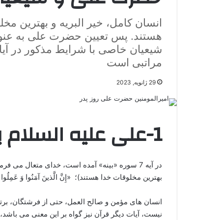
انسان کامل، خیر البریه و بهترین مخ
هستند. پس تعیین حضرت علی به عنوا
شیعیان خاصی با شرایط مذکور در آیات 
مراتبی است
29 ژانویه, 2023
1-علی علیه السلام بهترین مخلوقات است
در آیه 7 سوره «بینه» آمده است، خداى متعال مى فر
بهترین مخلوقات خدا هستند)؛ «إِنَّ الَّذینَ آمَنُوا وَ عَمِلُوا الصّال
انسان هاى مؤمن و صالح العمل، حتى از فرشتگان، برتر 
نیست، آیات دیگر قرآن نیز گواه بر این معنی مى باشد، مانند