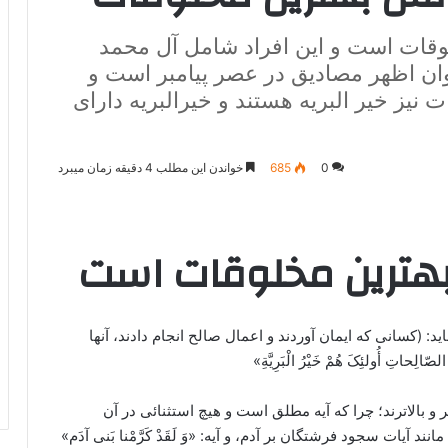
لوقات است و این افراد شامل آل محمد
ن اظهر مصادیق در عصر پیامبر است و
نیز خیر البریه هستند و خیرالبریه دارای
0
685
خواندن این مطلب 4 دقیقه زمان میبرد
ماید: (کسانی که ایمان آوردند و اعمال صالح انجام دادند، آنها
ِحاتِ أُولئِکَ هُمْ خَیْرُ الْبَرِیَّةِ»
و بالاترند؛ چرا که آیه مطلق است و هیچ استثنائی در آن
 آیات سجود فرشتگان بر آدم، و آیه: «وَ لَقَدْ کَرَّمْنا بَنی آدَم»