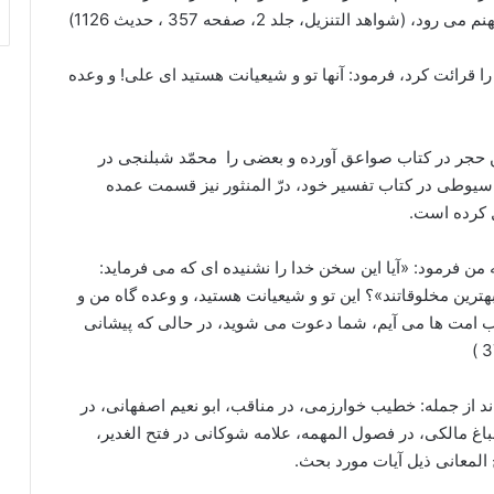
 التنزیل، جلد 2، صفحه 357 ، حدیث 1126)
ه را قرائت کرد، فرمود: آنها تو و شیعیانت هستید اى على! و وعده
بن حجر در کتاب صواعق آورده و بعضی را محمّد شبلنجى در
 سیوطی در کتاب تفسیر خود، درّ المنثور نیز قسمت عمده
ل کرده است.
به من فرمود: «آیا این سخن خدا را نشنیده اى که مى فرماید:
بهترین مخلوقاتند»؟ این تو و شیعیانت هستید، و وعده گاه من و
 امت ها مى آیم، شما دعوت مى شوید، در حالى که پیشانی
 از جمله: خطیب خوارزمی، در مناقب، ابو نعیم اصفهانی، در
غ مالکى، در فصول المهمه، علامه شوکانى در فتح الغدیر،
المعانى ذیل آیات مورد بحث.