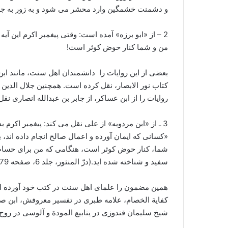
و دشمنت خشمگین وارد محشر مى شود و به زور به جهنم مى رود، (شواهد
2 – از «ابو برزه» آمده است: وقتی پیغمبر اکرم این آی
من و شما کنار حوض کوثر است!
بعضی از این روایات را دانشمندان اهل سنت، مانند ا
کتاب نور الابصار، نقل کرده است. همچنین جلال الدین
روایات را از ابن عساکر، از جابر بن عبدالله انصاری نق
3 ـ از «ابن مردویه» از على نقل مى کند: پیغمبر اکرم 
«کسانی که ایمان آورده و اعمال صالح انجام داده اند، 
شما، کنار حوض کوثر است، هنگامی که من برای حساب
سفید و شناخته شده اید.(درّ المنثور، جلد 6، صفحه 379 )
همین مضمون را علمای اهل سنت در کتب خود آورده اند
کفایة الخصام، علامه طبرى در تفسیر معروفش، ابن صبا
شیخ سلیمان قندوزى در ینابیع المودة و آلوسى در روح 