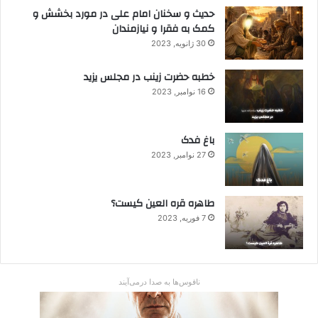
حدیث و سخنان امام علی در مورد بخشش و
کمک به فقرا و نیازمندان
30 ژانویه, 2023
خطبه حضرت زینب در مجلس یزید
16 نوامبر, 2023
باغ فدک
27 نوامبر, 2023
طاهره قره العین کیست؟
7 فوریه, 2023
ناقوس‌ها به صدا در‌می‌آیند