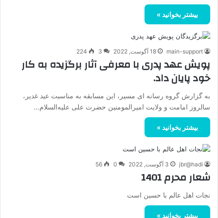
بیشتر بخوانید »
main-support
18 آگوست, 2022
3
224
پویش عهد پدری با معرفی آثار برگزیده به کار
خود پایان داد.
به گزارش گروه رسانه­ ای مسیر، این مسابقه به مناسبت عید غدیر،
سالروز امامت و ولایت امیرالمومنین حضرت علی علیه‌السلام…
بیشتر بخوانید »
jbr@hadi
3 آگوست, 2022
0
56
شعار محرم 1401
نجات اهل عالم با حسین است
بیشتر بخوانید »