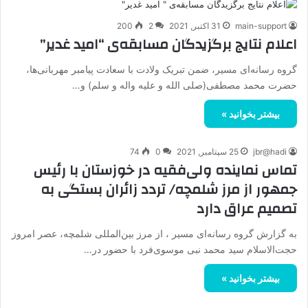
main-support
31 اکتبر, 2021
2
200
اعلام نتایج برگزیدگان مسابقه‌ی “امید غدیر”
گروه رسانه‌ای مسیر، ضمن تبریک ولادت با سعادت پیامبر مهربانی‌ها،
حضرت محمد مصطفی(صلی الله و علیه واله و سلم) و…
بیشتر بخوانید »
jbr@hadi
25 سپتامبر, 2021
0
74
تماس نماینده ولی‌فقیه در خوزستان با رئیس
جمهور از مرز شلمچه/ تردد زائران بستگی به
تصمیم عراق دارد
به گزارش گروه رسانه‌ای مسیر ، از مرز بین‌المللی شلمچه، عصر امروز
حجت‌الاسلام سید محمد نبی موسوی‌فرد با حضور در…
بیشتر بخوانید »