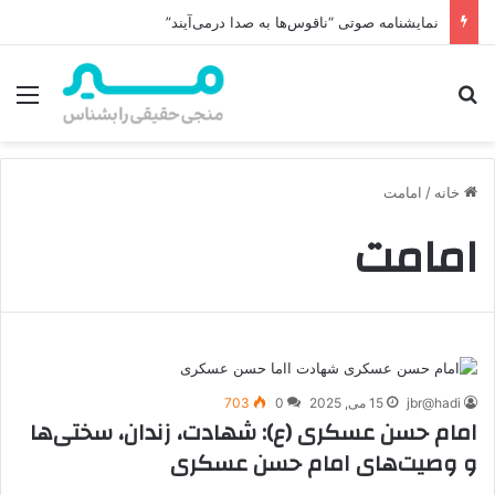
نمایشنامه صوتی “ناقوس‌ها به صدا در‌می‌آیند”
جستجو برای
منو
خانه
/
امامت
امامت
jbr@hadi
15 می, 2025
0
703
امام حسن عسکری (ع): شهادت، زندان، سختی‌ها
و وصیت‌های امام حسن عسکری