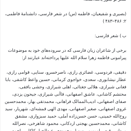
(بصیری و شفیعیان، فاطمه (س) در شعر فارسی، دانشنامهٔ فاطمی،
۲: ‎ ۴۸۳–۴۸۶)
ب ) شعر فارسی:
برخی از شاعران زبان فارسی که در سروده‌های خود به موضوعات
پیرامونی فاطمه زهرا سلام الله علیها پرداخته‌اند عبارتند از:
دقیقی، فردوسی، غضائری رازی، ناصرخسرو، سنایی، قوامی رازی،
عطار نیشابوری، سعدی، خواجوی کرمانی، حسین واعظ کاشفی، بابا
فغانی شیرازی، هلالی جغتائی، اهلی شیرازی، وحشی بافقی،
محتشم کاشانی، عاشق اصفهانی، قاآنی شیرازی، جیحون یزدی،
صفای اصفهانی، ادیب‌الممالک فراهانی، محمدتقی بهار، محمدحسین
غروی اصفهانی، صغیر اصفهانی، مهدی الهی قمشه‌ای، شهریار، سید
روح‌الله خمینی، حسن حسن‌زاده آملی، حمید سبزواری، مشفق
کاشانی، محمدحسین بهجتی اردکانی، محمود شاهرخی، نصرالله
مردانی، قیصر امین‌پور، سهیل محمودی، عبدالجبار کاکایی، احمد