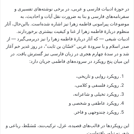
در حوزهٔ ادبیات فارسی و عربی، در برخی نوشته‌های تفسیری و
سفرنامه‌های فارسی و بنا به ضرورت نقل آیات و احادیث، به
موضوعات پیرامونی فاطمه زهرا نیز اشاره شده‌است. بااین‌حال، آثار
منظوم دربارهٔ فاطمه زهرا از غنا و کیفیت بیشتری برخوردارند.
ادبیات شیعی — که آثار دربارهٔ فاطمه زهرا را نیز دربرمی‌گیرد — از
صدر اسلام و با سرودهٔ عربی “حَسّان بن ثابت”، در روز غدیر خم آغاز
شد و در سدهٔ چهارم هجری در زبان فارسی نیز گسترش یافت. در
این ‌میان پنج رویکرد در سروده‌های فاطمی جریان دارد:
رویکرد روایی و تاریخی،
رویکرد فلسفی و کلامی،
رویکرد تخیلی و شاعرانه،
رویکرد عاطفی و شخصی و
رویکرد چندوجهی و فاخر.
این رویکردها در قالب‌های قصیده، غزل، ترکیب‌بند، مُسَمَّط، رباعی و
شعر نو تبلور یافته‌است.