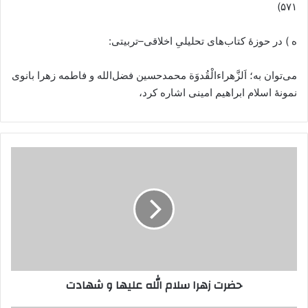
۵۷۱)
ه ) در حوزهٔ کتاب‌های تحلیلیِ اخلاقی–تربیتی:
می‌توان به؛ اَلزَّهراءالْقُدوَة محمدحسین فضل‌الله و فاطمه زهرا بانوی
نمونهٔ اسلام ابراهیم امینی اشاره کرد،
حضرت
زهرا
سلام
الله
علیها
و
شهادت
حضرت زهرا سلام الله علیها و شهادت