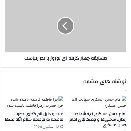
مسابقه
چهار
گزینه
ای
نوروز
با
پدر
زیباست
مسابقه چهار گزینه ای نوروز با پدر زیباست
نوشته های مشابه
امام حسن عسکری (ع): شهادت،
علت و دلیل نام گذاری حضرت
زندان، سختی‌ها و وصیت‌های امام
فاطمه به فاطمه سلام الله علیها
حسن عسکری
13 دسامبر, 2024