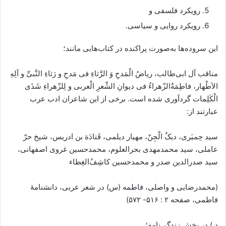
رویکرد فلسفی و
رویکرد روایی و سیاسی.
این سروده‌ها به‌صورت پراکنده در کتاب‌هایی مانند؛
مناقب آل ابی‌طالب، ریاضُ الْمَدحِ وَ الرَّثاءِ فی مَدحِ و رَثاءِ النَّبیِّ و آلِهِ
الاَطْهار، فاطِمَةُالزّهراءُ فی دیوانِ الشِّعرِ الْعربی و لِلزّهراءِ شَذَی
الْکَلِمات گردآوری شده ‌است. برخی از این شاعران ادب عرب
عبارتند از:
سید حِمیَری، دیکُ الْجِنّ، مهیار دیلمی، قَتادَة بن ادریس، شیخ حرّ
عاملی، سید محمدمهدی بحرالعلوم، محمدحسین غروی اصفهانی،
سید صدرالدین صدر و محمدحسین کاشِفُ‌الغِطاء
(محمدرضایی و واصلی، فاطمه (س) در شعر عربی، دانشنامهٔ
فاطمی، صفحه ۲ : ۵۱۶- ۵۷۲)
د ) در بخش زندگی‌نامه؛