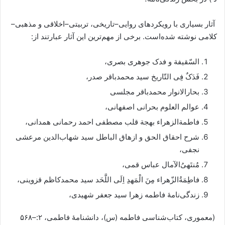
آثار بسیاری با رویکردهای روایی–تاریخی، تربیتی–اخلاقی و مذهبی–
کلامی نوشته شده‌است. برخی از مهم‌ترین این آثار عبارتند از:
السّقیفة و فدک جوهری بصری،
فَدَکٌ فِی التّاریخ سید محمدباقر صدر،
بحارالانوار محمدباقر مجلسی
عوالم العلوم بحرانی اصفهانی،
فاطمةالزهراء بهجة قلب مصطفی احمد رحمانی همدانی،
شرح احقاق الحق و ازهاق الباطل سید شهاب‌الدین مرعشی
نجفی،
مُنتَهیُ‌الآمال عباس قمی،
فاطِمَةُالزّهراء مِنَ الْمَهدِ اِلَی اللَّحَد سید محمدکاظم قزوینی،
زندگی‌نامهٔ فاطمه زهرا سید جعفر شهیدی،
(معموری، کتاب‌شناسی فاطمه (س)، دانشنامهٔ فاطمی، ۲:‎ ۵۶۸–