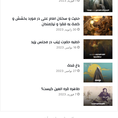
1 فوریه, 2023
حدیث و سخنان امام علی در مورد بخشش و
کمک به فقرا و نیازمندان
30 ژانویه, 2023
خطبه حضرت زینب در مجلس یزید
16 نوامبر, 2023
باغ فدک
27 نوامبر, 2023
طاهره قره العین کیست؟
7 فوریه, 2023
ناقوس‌ها به صدا در‌می‌آیند