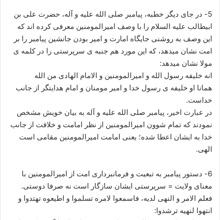
5- در جای دیگر خطبه، پیامبر صلی الله علیه و آله، حضرت علی بن
ابیطالب علیه السلام را با وصف امیرالمومنین معرفی کرده اند که
این وصف به روشنی جایگاه امارت و امیر بودن جانشین پیامبر را بر
امت نشان میدهد، که این مورد هم جنبه ی سرپرستی را در کلمه ی
مولا نشان میدهد:
انه خلیفه رسول الله و امیرالمومنین و الامام الهادی من الله
همانا او خلیفه ی رسول خدا و امیر مومنان و امام هدایتگر از جانب
خداست.
در عبارت اخیر، پیامبر صلی الله علیه و آله به بیان خویش مشخص
نمودند که تمام شوون امیرالمومنین از نظر امامت و خلافت از جانب
خدا به ایشان اعطا شده؛ یعنی امامت امیرالمومنین مقامی است
الهی.
6- دستور پیامبر به تبعیت و فرمانبرداری امت از امیرالمومنین با
معنای ولایت = سرپرستی ایشان سازگار است نه صرفا دوستی.
فعلم الامر و النهی لدیه، فاسمعوا لامره تسلموا و اطیعوه تهتدوا و
انتهوا لنهیه ترشدوا: