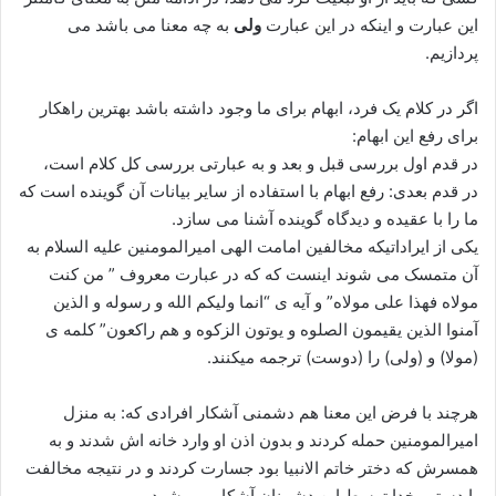
این عبارت و اینکه در این عبارت
ولی
به چه معنا می باشد می
پردازیم.
اگر در کلام یک فرد، ابهام برای ما وجود داشته باشد بهترین راهکار
برای رفع این ابهام:
در قدم اول بررسی قبل و بعد و به عبارتی بررسی کل کلام است،
در قدم بعدی: رفع ابهام با استفاده از سایر بیانات آن گوینده است که
ما را با عقیده و دیدگاه گوینده آشنا می سازد.
یکی از ایراداتیکه مخالفین امامت الهی امیرالمومنین علیه السلام به
آن متمسک می شوند اینست که که در عبارت معروف ” من کنت
مولاه فهذا علی مولاه” و آیه ی “انما ولیکم الله و رسوله و الذین
آمنوا الذین یقیمون الصلوه و یوتون الزکوه و هم راکعون” کلمه ی
(مولا) و (ولی) را (دوست) ترجمه میکنند.
هرچند با فرض این معنا هم دشمنی آشکار افرادی که: به منزل
امیرالمومنین حمله کردند و بدون اذن او وارد خانه اش شدند و به
همسرش که دختر خاتم الانبیا بود جسارت کردند و در نتیجه مخالفت
با دستور خدا توسط این دشمنان آشکار می شود.