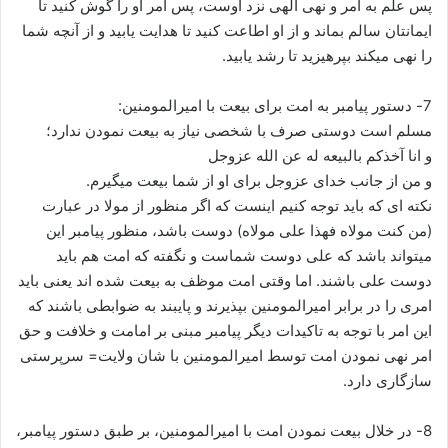
پس علم به امر و نهی الهی نزد اوست، پس امر او را گوش کنید تا
ایمانتان سالم بماند و از او اطاعت کنید تا هدایت یابید و از آنچه شما
را نهی میکند بپرهیزید تا رشد یابید.
7- دستور پیامبر به امت برای بیعت با امیرالمومنین:
مسلم است دوستی صرف با شخصی نیاز به بیعت نمودن ندارد؛
و انا آخذکم بالبیعه له عن الله عزوجل
و من از جانب خدای عزوجل برای او از شما بیعت میگیرم.
نکته ای که باید توجه کنیم اینست که اگر منظور از مولا در عبارت
(من کنت مولاه فهذا علی مولاه) دوست باشد، منظور پیامبر این
میتواند باشد که علی دوست شماست و نگفته که امت هم باید
دوست علی باشند. اما وقتی امت موظف به بیعت شده اند یعنی باید
امری را در برابر امیرالمومنین بپذیرند و پایبند به ضوابطی باشند که
این امر با توجه به تاکیدات دیگر پیامبر مبنی بر امامت و خلافت و حق
امر نهی نمودن امت توسط امیرالمومنین با شان ولایت= سرپرستی
سازگاری دارد.
8- در خلال بیعت نمودن امت با امیرالمومنین، بر طبق دستور پیامبر،