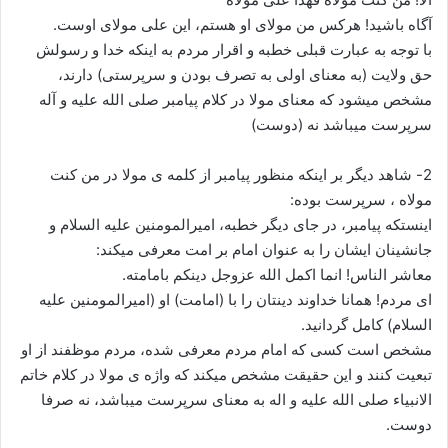
آگاه باشید! هرکس من مولای او هستم، این علی مولای اوست.
با توجه به عبارت قبلی خطبه و اقرار مردم به اینکه خدا و رسولش
حق ولایت (به معنای اولی به تصرف بودن و سرپرستی) دارند،
مشخص میشود که معنای مولا در کلام پیامبر صلی الله علیه و آله
سرپرست میباشد نه (دوست)
2- شاهد دیگر بر اینکه منظور پیامبر از کلمه ی مولا در من کنت
مولاه ، سرپرست بوده:
اینستکه پیامبر، در جای دیگر خطبه، امیرالمومنین علیه السلام و
جانشینان ایشان را به عنوان امام بر امت معرفی میکند:
معاشر الناس! انما اکمل الله عزوجل دینکم بامامته.
ای مردم! همانا خداوند دینتان را با (امامت) او (امیرالمومنین علیه
السلام) کامل گردانید.
مشخص است کسی که امام مردم معرفی شده، مردم موظفند از او
تبعیت کنند و این حقیقت مشخص میکند که واژه ی مولا در کلام خاتم
الانبیاء صلی الله علیه و اله به معنای سرپرست میباشد، نه صرفا
دوست.