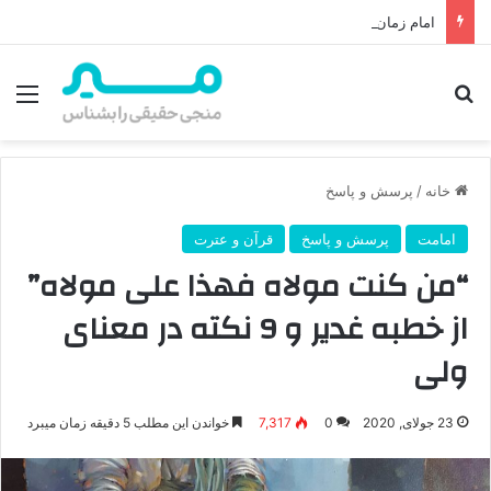
امام زمان از کجا ظهور می‌کند؟ محل ظهور امام زمان، نقشه راه ظهور از مکه تا پایتختی کوفه
جستجو برای
منو
خانه
/
پرسش و پاسخ
امامت
پرسش و پاسخ
قرآن و عترت
“من کنت مولاه فهذا علی مولاه”
از خطبه غدیر و 9 نکته در معنای
ولی
23 جولای, 2020
0
7,317
خواندن این مطلب 5 دقیقه زمان میبرد