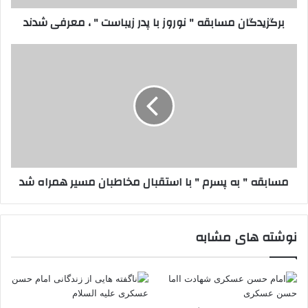
،
برگزیدگان مسابقه " نوروز با پدر زیباست " ، معرفی شدند
معرفی
شدند
مسابقه
"
به
پسرم
"
با
استقبال
مخاطبان
مسیر
مسابقه " به پسرم " با استقبال مخاطبان مسیر همراه شد
همراه
شد
نوشته های مشابه