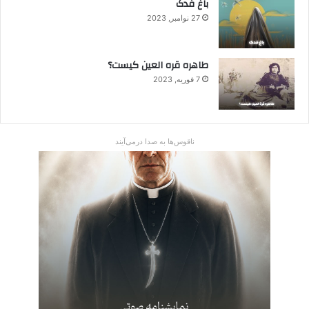
باغ فدک
27 نوامبر, 2023
طاهره قره العین کیست؟
7 فوریه, 2023
ناقوس‌ها به صدا در‌می‌آیند