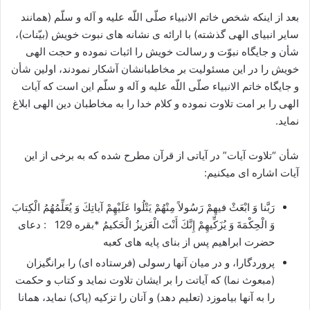
بعد از اینکه شخص خاتم الانبیاء صلّی اللّه علیه و آله و سلّم (همانند
سایر انبیای الهی گذشته) با ارائه ی نشانه های نبوت خویش (بیّنات)،
شأن و جایگاه نبوّت و رسالت خویش را اثبات نموده و حجت الهی
خویش را در این مسئولیت بر مخاطبانشان آشکار نمودند، اولین شأن
و جایگاه خاتم الانبیاء صلّی اللّه علیه و آله و سلّم این است که آیات
الهی را بر امت تلاوت نموده و کلام خدا را به مخاطبان دین الهی ابلاغ
نماید.
شأن “تلاوت آیات” در آیاتی از قرآن مطرح شده که به برخی از این
آیات اشاره ای میکنیم:
رَبَّنا وَ ابْعَثْ فيهِمْ رَسُولاً مِنْهُمْ يَتْلُوا عَلَيْهِمْ آياتِكَ وَ يُعَلِّمُهُمُ الْكِتابَ
وَ الْحِكْمَةَ وَ يُزَكِّيهِمْ إِنَّكَ أَنْتَ الْعَزيزُ الْحَكيمُ *بقره 129 : دعای
حضرت ابراهیم پس از بنای پایه های کعبه
پروردگارا، و در میان آنها رسولی (فرستاده ای) را برانگیزان
(مبعوث نما) که آیاتت را بر ایشان تلاوت نماید و کتاب و حکمت
را به آنها بیاموزد (تعلیم دهد) و آنان را تزکیه (پاک) نماید، همانا