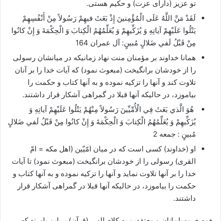
تو عزیز (دارای عزت) و حکیم هستی.
لَقَدْ مَنَّ اللَّهُ عَلَى الْمُؤْمِنينَ إِذْ بَعَثَ فيهِمْ رَسُولاً مِنْ أَنْفُسِهِمْ
يَتْلُوا عَلَيْهِمْ آياتِهِ وَ يُزَكِّيهِمْ وَ يُعَلِّمُهُمُ الْكِتابَ وَ الْحِكْمَةَ وَ إِنْ كانُوا
مِنْ قَبْلُ لَفي‏ ضَلالٍ مُبينٍ: آل عمران 164
همانا خداوند بر مؤمنان منت نهاد زمانیکه در میانشان رسولی
را از خودشان برانگیخت (مبعوث نمود) که آیات خدا را بر آنان
تلاوت کند و آنها را تزکیه نموده و به آنها کتاب و حکمت را
بیاموزد، در حالیکه آنها قبلا در گمراهی آشکار قرار داشتند.
هُوَ الَّذي بَعَثَ فِي الْأُمِّيِّينَ رَسُولاً مِنْهُمْ يَتْلُوا عَلَيْهِمْ آياتِهِ وَ
يُزَكِّيهِمْ وَ يُعَلِّمُهُمُ الْكِتابَ وَ الْحِكْمَةَ وَ إِنْ كانُوا مِنْ قَبْلُ لَفي‏ ضَلالٍ
مُبينٍ : جمعه 2
او (خداوند) کسی است که در میان امّیّین (اهل مکه = امّ
القری) رسولی را از خودشان برانگیخت (مبعوث نمود) تا آیات
خدا را بر آنها تلاوت نماید و آنها را تزکیه نموده و به آنها کتاب و
حکمت را بیاموزد، در حالیکه آنها قبلا در گمراهی آشکار قرار
داشتند.
همه ی مسلمانان و معتقدین به کلام الهی (قرآن) بر این باورند که