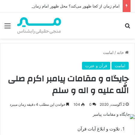
امام زمان از کجا ظهور می‌کند؟ محل ظهور امام زمان، نقشه راه ظهور از مکه تا پایتختی کوفه
جستجو برای
منو
خانه
/
امامت
امامت
قرآن و عترت
جایگاه و مقامات پیامبر اکرم صلی
الله علیه و اله و سلم
2 آگوست, 2020
0
104
خواندن این مطلب 4 دقیقه زمان میبرد
تلاوت و ابلاغ آیات قرآن