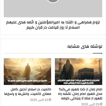
امیرالمؤمنین
و
ائمه
هدی
لزوم همراهی و اقتدا به امیرالمؤمنین و ائمه هدی علیهم
علیهم
السلام تا روز قیامت در قرآن کریم
السلام
تا
روز
قیامت
نوشته های مشابه
در
قرآن
کریم
امام زمان از کجا ظهور می‌کند؟
خاتمیت در اسلام: تحلیل کامل
محل ظهور امام زمان، نقشه راه
معنای خاتمیت، چالش‌ها و پاسخ‌ها
ظهور از مکه تا پایتختی کوفه
25 اکتبر, 2025
25 اکتبر, 2025