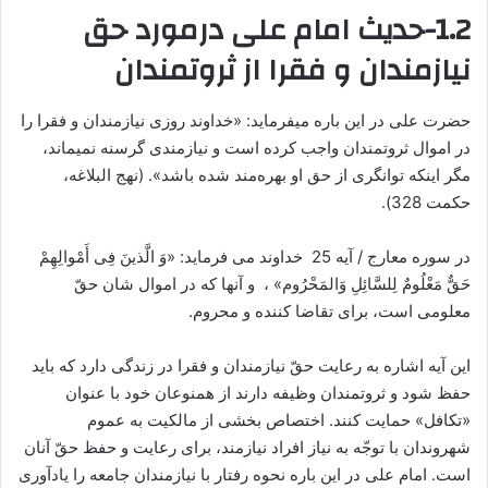
1.2-حدیث امام علی درمورد حق
نیازمندان و فقرا از ثروتمندان
حضرت على‏ در این باره میفرماید: «خداوند روزی نیازمندان و فقرا را
در اموال ثروتمندان واجب کرده است و نیازمندی گرسنه نمیماند،
مگر اینکه توانگری از حق او بهره‌مند شده باشد». (نهج البلاغه،
حکمت 328).
در سوره معارج / آیه 25 خداوند می فرماید: «وَ الَّذینَ فِى أَمْوالِهِمْ
حَقٌّ مَعْلُومٌ لِلسَّائِلِ وَالمَحْرُوم» ، و آنها که در اموال شان حقّ
معلومى است، برای تقاضا کننده و محروم.
این آیه اشاره به رعایت حقّ نیازمندان و فقرا در زندگى دارد که باید
حفظ شود و ثروتمندان وظیفه دارند از همنوعان خود با عنوان
«تکافل» حمایت کنند. اختصاص بخشى از مالکیت به عموم
شهروندان با توجّه به نیاز افراد نیازمند، برای رعایت و حفظ حقّ آنان
است. امام‏ علی در این باره نحوه رفتار با نیازمندان جامعه را یادآوری