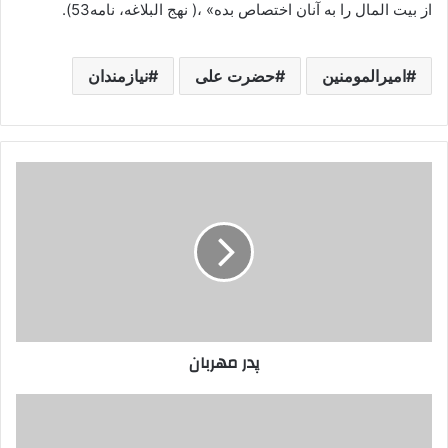
از بیت المال را به آنان اختصاص بده» ،( نهج البلاغه، نامه53).
امیرالمومنین
حضرت علی
نیازمندان
پدر
مهربان
پدر مهربان
حضرت
علی
و