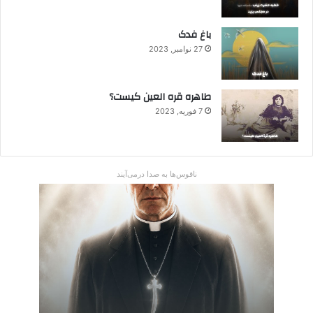
باغ فدک
27 نوامبر, 2023
طاهره قره العین کیست؟
7 فوریه, 2023
ناقوس‌ها به صدا در‌می‌آیند