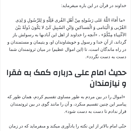
خداوند در قرآن در این باره می‏فرماید:
«ما أَفاءَ اللَّهُ عَلى‏ رَسُولِهِ مِنْ أَهْلِ القُرى‏ فَلِلَّهِ وَ لِلرَّسُولِ وَ لِذِى
القُرْبى وَ الْیَتامى‏ وَ الْمَساکینِ وَابْنِ السّبِیلِ کَىْ لا یَکُونَ دُولَةً بَیْنَ
الأغْنِیاءِ مِنْکُمْ» ، «آنچه را خداوند از اهل این آبادى‏ها به رسولش باز
گرداند، از آنِ خدا و رسول و خویشاوندان او، و یتیمان و مستمندان و
در راه ماندگان است، تا (این اموال عظیم) در میان ثروتمندان شما
دست به دست نگردد».
حدیث امام على‏ درباره کمک به فقرا
و نیازمندان
«اموال را در بین مردم به طور مساوی تقسیم کردم، همان طور که
پیامبر این چنین تقسیم مى‏کرد، و آن را مانند گوى در بین ثروتمندان
قرار ندادم تا دست به دست شود».
حتّى امام‏ بالاتر از این نکته را یادآوری می‏کند و مى‏فرماید که در زمان