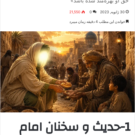
حق او بهره‌مند شده باشد»
30 ژانویه, 2023
0
21,550
خواندن این مطلب 4 دقیقه زمان میبرد
1-حدیث و سخنان امام