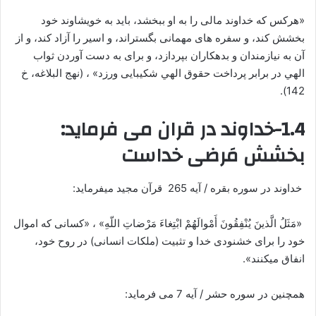
«هرکس که خداوند مالى را به او ببخشد، باید به خویشاوند خود
بخشش کند، و سفره ‏هاى مهمانی بگستراند، و اسیر را آزاد کند، و از
آن به نیازمندان و بدهکاران بپردازد، و برای به دست آوردن ثواب
الهي در برابر پرداخت حقوق الهي شکیبایی ورزد» ، (نهج البلاغه، خ
142).
1.4-خداوند در قران می فرماید:
بخشش مَرضی خداست
خداوند در سوره بقره / آیه 265 قرآن مجید می‏فرماید:
«مَثَلُ الَّذینَ یُنْفِقُونَ أَمْوالَهُمْ ابْتِغاءَ مَرْضاتِ اللّهِ» ، «کسانی که اموال
خود را برای خشنودی خدا و تثبیت (ملکات انسانی) در روح خود،
انفاق می‏کنند».
همچنین در سوره حشر / آیه 7 می فرماید: