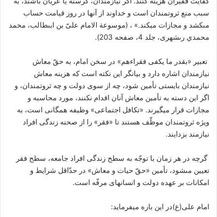
کفایت فقیران هزینه کنند. اگر نیازمندان، گرسنه یا عریان باشند، به
سبب منع ثروتمندان است و خداوند از آنها در روز قیامت حساب
مى‏کشد و مجازات می‏کند.» ، (موسوعة الامام علىّ بن ابى‏طالب، محمد
محمدي رى‏شهرى، جلد 4، صفحه 203).
تعبیر «بقدر ما یکفى فقراءهم» در سخن امام، به حقّ معاش
نیازمندان اشاره دارد و بیانگر این نکته است که هزینه معاش
نیازمندان بایستی تأمین شود، چه از سوى دولت و چه ثروتمندان، و
اگر این دسته به تأمین معاش آنان اقدام نکنند، مورد محاسبه و
مجازات قرار می‏گیرند. «تکافل اجتماعی» وظیفه همگانی است، به
ویژه ثروتمندان موظّف هستند تا «فقر» را از صحنه زندگى افراد
نیازمند بزدایند.
گرچه در هر زمان با توجّه به سطح زندگى افراد جامعه، سطح فقر
تعیین مى‏شود، تأمین «حقّ حیات و معاش» در حدّاقل شرایط و
امکانات بر عهده دولت و انسان‏هاى مرفّه است.
امام على‏(ع)در این باره می‏فرماید: