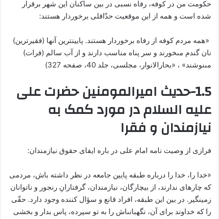
حکومت من در کوفه، رفاه نسبى در بین ساکنان این شهر برقرار
شده است و همه از این موقعیت حدّاقلى برخوردار هستند:
«همه مردم کوفه از رفاه برخوردار هستند. پایین‏ترین آنها (فقیرترین)
نان گندم مى‏خورند و سر پناه مناسب دارند و از آب سالم (فرات)
مى‏نوشند» ، «بحارالانوار، مجلسی، جلد 40، صفحه 327)
1.5-حدیث امیرالمومنین حضرت علی
علیه السلام در مورد کمک به
نیازمندان و فقرا
فرازی از وصیت نامه امام علی در باره ایفای حقوق نیازمندان:
«خدا را، خدا را درباره طبقه پایین جامعه در نظر داشته باش، مردمی
که چاره‏اى ندارند، از بیچارگان، نیازمندان، گرفتارانِ رنجور و ناتوانان
زمین‏گیر. در بین این طبقه، افراد قانع و سؤال کننده وجود دارد. حقّی
را که خداوند برای آن، نگهبانى‏اش را به تو سپرده، پاس بدار و بخشى