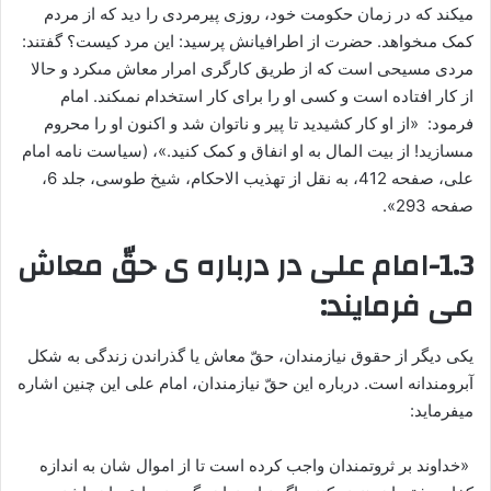
می‏کند که در زمان حکومت خود، روزی پیرمردی را دید که از مردم
کمک مى‏خواهد. حضرت از اطرافیانش پرسید: این مرد کیست؟ گفتند:
مردی مسیحی است که از طریق کارگری امرار معاش مى‏کرد و حالا
از کار افتاده است و کسى او را برای کار استخدام نمى‏کند. امام
فرمود: «‏از او کار کشیدید تا پیر و ناتوان شد و اکنون او را محروم
مى‏سازید! از بیت المال به او انفاق و کمک کنید.»، (سیاست نامه امام
على، صفحه 412، به نقل از تهذیب الاحکام، شیخ طوسی، جلد 6،
صفحه 293».
1.3-امام علی در درباره ی حقّ معاش‏
می فرمایند:
یکى دیگر از حقوق نیازمندان، حقّ معاش یا گذراندن زندگى به شکل
آبرومندانه است. درباره این حقّ نیازمندان، امام علی این چنین اشاره
میفرماید:
«‏خداوند بر ثروتمندان واجب کرده است تا از اموال شان به اندازه