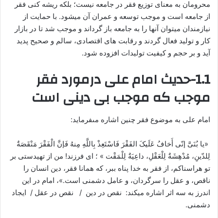
محرومان به معنای توزیع فقر در جامعه نیست؛ بلکه ریشه ‏کنى فقر
از جامعه است و موجب توسعه و عمران آن می‏شود. با حمایت از
نیازمندان می‏توان آنها را به جامعه باز گرداند و موجب شد تا در بازار
کار و تولید فعال گردند و رقابت های اقتصادی، سالم و صحیح پدید
آید و بر حجم و کیفیت تولیدات افزوده شود.
1.1-حدیث امام علی درمورد فقر
موجب که موجب بی دینی است
امام على‏ به موضوع فقر چنین اشاره مى‏فرماید:
«یا بُنَىَّ إنّى أَخافُ عَلَیکَ الفَقْرَ فَاسْتَعِذْ بِاللَّهِ مِنهُ فَإنَّ الْفَقْرَ مَنْقَصَةٌ
لِلدّینِ، مُدْهِشَةٌ لِلْعَقْلِ، داعِیَةٌ لِلْمَقْت » ؛ اى فرزند! من از تهیدستی بر
تو هراسناکم، از فقر به خدا پناه ببر، که همانا فقر، دین انسان را
ناقص، و عقل را سرگردان، و عامل دشمنی است.»، امام‏ در این
اندرز به سه اثر اشاره می‏کند: نقص در دین / نقص در عقل / ایجاد
دشمنی.