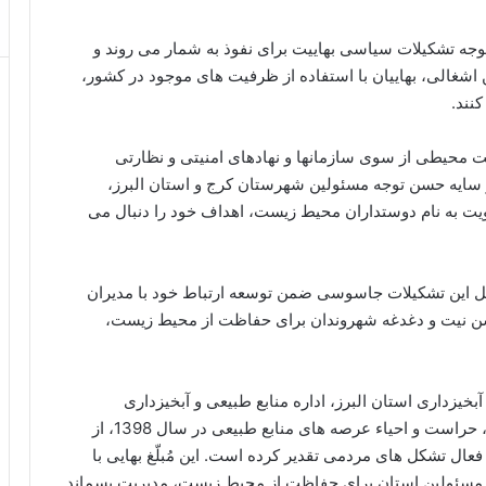
توجه تشکیلات سیاسی بهاییت برای نفوذ به شمار می­ روند و
 اشغالی، بهاییان با استفاده از ظرفیت­ های موجود در کشور،
کنند.
یست محیطی از سوی سازمان­ها و نهادهای امنیتی و نظارتی
 سایه حسن توجه مسئولین شهرستان کرج و استان البرز،
ت به نام دوستداران محیط زیست، اهداف خود را دنبال می
ل این تشکیلات جاسوسی ضمن توسعه ارتباط خود با مدیران
سن نیت و دغدغه شهروندان برای حفاظت از محیط زیست،
بخیزداری استان البرز، اداره منابع طبیعی و آبخیزداری
شهرستان کرج در تقدیر و تشکر از افراد فعال در حفظ، حراست و احیاء عرصه های منابع طبیعی در سال 1398، از
ال تشکل­ های مردمی تقدیر کرده است. این مُبلّغ بهایی با
 مسئولین استان برای حفاظت از محیط زیست، مدیریت پسماند