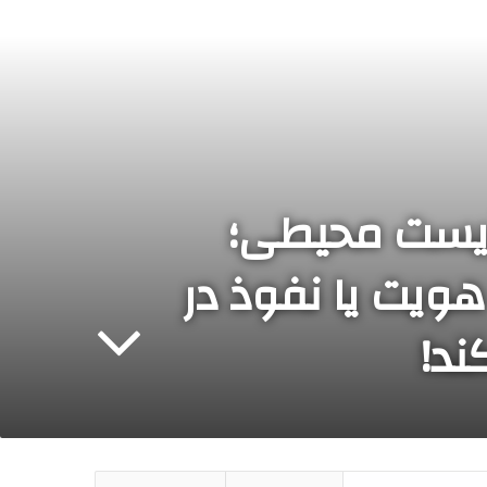
زیست محیطی؛
ویت یا نفوذ در
ند!