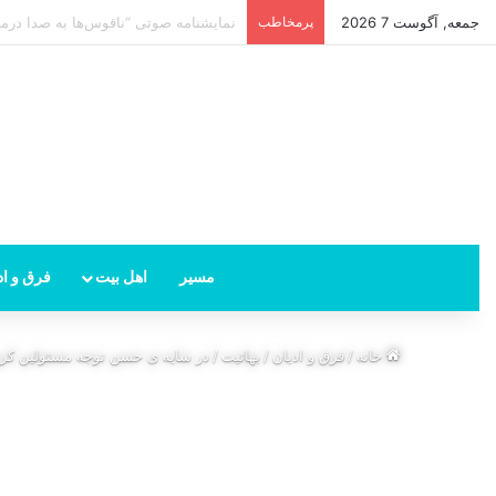
جمعه, آگوست 7 2026
پرمخاطب
امام زمان از کجا ظهور می‌کند؟ محل ظهو
مسیر
اهل بیت
فرق و اد
خانه
/
فرق و ادیان
/
بهائیت
/
در سایه ی حسن توجه مسئولین کرج 