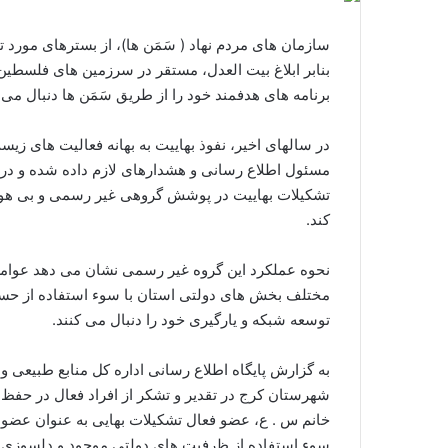
سازمان های مردم نهاد ( سَمَن­ ها)، از بسترهای مورد 
بنابر ابلاغ بیت العدل، مستقر در سرزمین ­های فلسطین
برنامه­ های هدفمند خود را از طریق سَمَن­ ها دنبال می­ 
در سال­های اخیر، نفوذ بهاییت به بهانه فعالیت ­های ز
مسئول اطلاع رسانی و هشدارهای لازم داده شده و در
تشکیلات بهاییت در پوشش گروهی غیر رسمی و بی هوی
کند.
نحوه عملکرد این گروه غیر رسمی نشان می ­دهد عوام
مختلف بخش­ های دولتی استان با سوء استفاده از ح
توسعه شبکه و یارگیری خود را دنبال می­ کنند.
به گزارش پایگاه اطلاع رسانی اداره کل منابع طبیعی و آ
خانم س . ع، عضو فعال تشکیلات بهایی به عنوان عضو فع
سوء استفاده از ظرفیت ­های دولتی موجود و دلسوزی