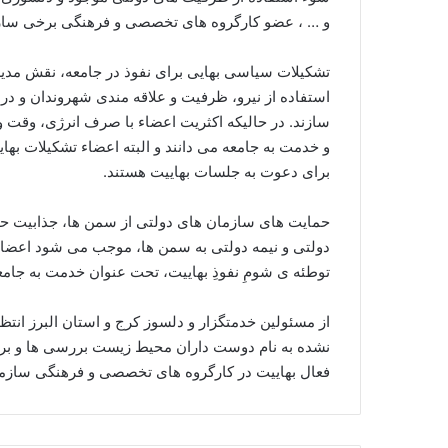
و … ، عضو کارگروه­ های تخصصی و فرهنگی برخی سازما
تشکیلات سیاسی بهایی برای نفوذ در جامعه، نقش مدیریت 
استفاده از نیرو، ظرفیت و علاقه­ مندی شهروندان و 
سازند. در حالی­که اکثریت اعضاء با صرف انرژی، وقت و
و خدمت به جامعه می­ دانند و البته اعضاء تشکیلات به
برای دعوت به جلسات بهاییت هستند.
حمایت­ های سازمان های دولتی از سمن­ ها، جذابیت حض
دولتی و نیمه دولتی به سمن­ ها، موجب می ­شود اعضاء 
توطئه ­ی شومِ نفوذِ بهاییت، تحت عنوان خدمت به جامع
از مسئولین خدمتگزار و دلسوز کرج و استان البرز انت
نشده به نام دوست داران محیط زیست بررسی­ ها و برخو
فعال بهاییت در کارگروه های تخصصی و فرهنگی سازمان