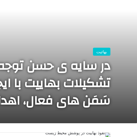
بهائیت
در سایه ی حسن توجه
تشکیلات بهاییت با ا
سَمَن های فعال، اهدا