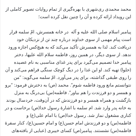
محمد محمدی ری‌شهری با بهره‌گیری از تمام روایات تصویر کاملی از
این رویداد ارائه کرده و آن را چنین نقل کرده است؛
پیامبر اسلام صلی الله علیه و آله در خانه همسرش، امّ سلمه قرار
است پیام مهمی از سوی خداوند درباره چند تن از نزدیکان خود
دریافت کند. لذا به همسرش تأکید می‌کند که به هیچ‌کس اجازه ورود
ندهد. از سوی دیگر، در همین روز، فاطمه سلام الله علیها، دختر
پیامبر خدا تصمیم می‌گیرد برای پدر غذای مناسبی به نام عصیده
(حلوا) تهیه کند. او این غذا را در دیگ کوچک سنگی فراهم می‌کند و آن
را روی طبقی گذاشته، برای پدر می‌آورد. امّ سلمه می‌گوید: “من
نتوانستم مانع ورود فاطمه شوم”. محمد (ص) به دخترش فرمود: “برو
و همسر و دو فرزندت را هم بیاور”. فاطمه(س) بی‌درنگ به منزل
بازگشت و همراه همسر و دو فرزندش که در آن‌وقت، خردسال بودند
به خانه پدر وارد شد. ام سلمه با اشارهٔ رسول خدا(ص) برخاست و در
کناری مشغول نماز شد. رسول خدا(ص) با امام علی(ع) و
فاطمه(س) و دو فرزندش امام حسن(ع) و امام حسین(ع)، کنار سفرهٔ
فاطمه(س) نشستند. پیامبر(ص) کسای خیبری (عبایی از بافته‌های