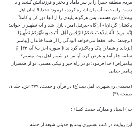
مردم منطقه خیبر) را بر سر داماد و دختر و فرزندانش کشید و با
دست راست به آسمان اشاره کرده، فرمود: «خدایا! اینان اهل
بیت(ع) من هستند. پس هرگونه پلیدی را از آنها دور کن و کاملاً
پاکشان گردان!» آن‌گاه جبرئیل امین، نازل شد و آیه تطهیر را خواند:
إِنَّمَا یرِیدُ اللَّهُ لِیذْهِبَ عَنکمُ الرِّجْسَ أَهْلَ الْبَیتِ وَیطَهِّرَکمْ تَطْهِیرًا
(ترجمه: …خدا فقط می‌خواهد آلودگی را از شما خاندان [پیامبر
]بزداید و شما را پاک و پاکیزه گرداند.)[ سوره احزاب/ آیه ۳۳] امّ
سلمه جلو آمد و عرض کرد: آیا من در شمار اهل بیت نیستم؟
پیامبر(ص) خدا فرمود: تو در راه خیر و نیکی هستی، تو از همسران
پیامبر خدایی.
(محمدی ری‌شهری، اهل بیت(ع) در قرآن و حدیث، ۱۳۷۹ش، جلد ۱،
صفحه ۳۸)
ب ) اسناد و مدارک حدیث کساء ؛
این روایت در کتب تفسیری ومنابع حدیثی شیعه از جمله