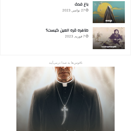
باغ فدک
27 نوامبر, 2023
طاهره قره العین کیست؟
7 فوریه, 2023
ناقوس‌ها به صدا در‌می‌آیند