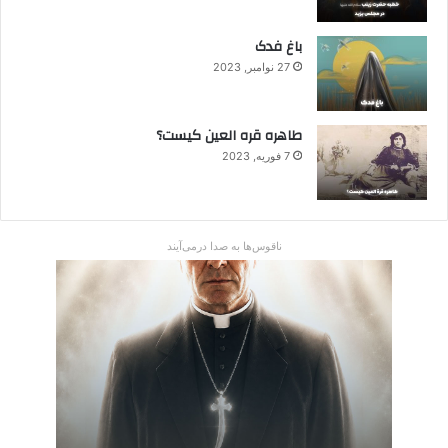
باغ فدک
27 نوامبر, 2023
طاهره قره العین کیست؟
7 فوریه, 2023
ناقوس‌ها به صدا در‌می‌آیند