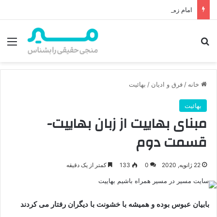
امام زمان از کجا ظهور می‌کند؟ محل ظهور امام زمان، نقشه راه ظهور از مکه تا پایتختی کوفه
جستجو برای
منو
خانه
/
فرق و ادیان
/
بهائیت
بهائیت
مبنای بهاییت از زبان بهاییت-
قسمت دوم
22 ژانویه, 2020
0
133
کمتر از یک دقیقه
بابیان عبوس بوده و همیشه با خشونت با دیگران رفتار می کردند