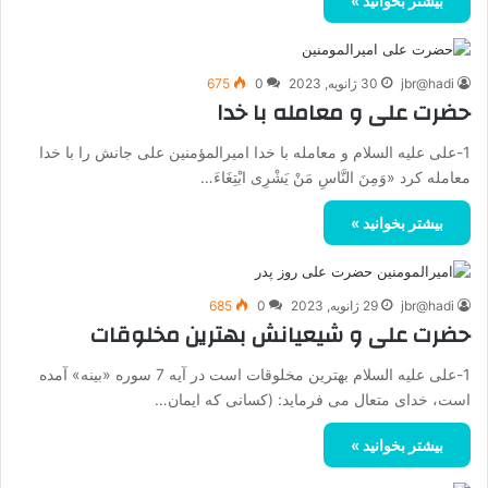
بیشتر بخوانید »
jbr@hadi
30 ژانویه, 2023
0
675
حضرت علی و معامله با خدا
1-علی علیه السلام و معامله با خدا امیرالمؤمنین علی جانش را با خدا
معامله کرد «وَمِنَ النَّاسِ مَنْ یَشْرِی ابْتِغَاءَ…
بیشتر بخوانید »
jbr@hadi
29 ژانویه, 2023
0
685
حضرت علی و شیعیانش بهترین مخلوقات
1-علی علیه السلام بهترین مخلوقات است در آیه 7 سوره «بینه» آمده
است، خداى متعال مى فرماید: (کسانی که ایمان…
بیشتر بخوانید »