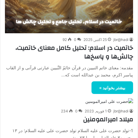
jbr@hadi
25 اکتبر, 2025
0
92
خاتمیت در اسلام: تحلیل کامل معنای خاتمیت،
چالش‌ها و پاسخ‌ها
مقدمه: معنای خاتم النبیین در قرآن خاتَم‌ُ النَّبیین عبارتی قرآنی و از القاب
پیامبر اکرم، محمد بن عبدالله است که…
بیشتر بخوانید »
jbr@hadi
1 فوریه, 2023
0
234
میلاد امیرالمومنین
1-تولد حضرت علی علیه السلام تولد حضرت علی علیه السلام؛ در ۱۳
رجب ۳۰ عام ‌الفیل برابر با ۲۳ پیش…