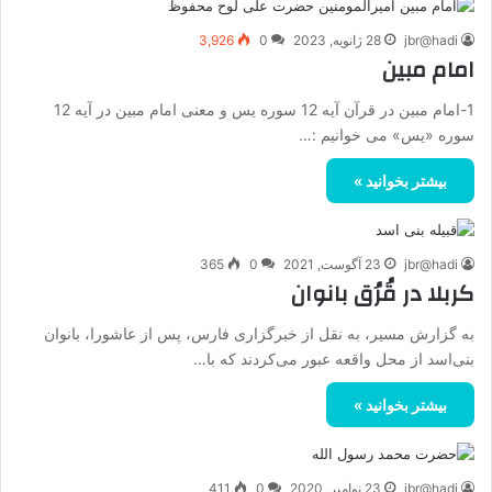
jbr@hadi
28 ژانویه, 2023
0
3,926
امام مبین
1-امام مبین در قرآن آیه 12 سوره یس و معنی امام مبین در آیه 12
سوره «یس» مى خوانیم :…
بیشتر بخوانید »
jbr@hadi
23 آگوست, 2021
0
365
کربلا در قُرُق بانوان‌‌
به گزارش مسیر، به نقل از خبرگزاری فارس، پس از عاشورا، بانوان
بنی‌اسد از محل واقعه عبور می‌کردند که با…
بیشتر بخوانید »
jbr@hadi
23 نوامبر, 2020
0
411