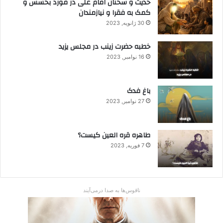
حدیث و سخنان امام علی در مورد بخشش و
کمک به فقرا و نیازمندان
30 ژانویه, 2023
خطبه حضرت زینب در مجلس یزید
16 نوامبر, 2023
باغ فدک
27 نوامبر, 2023
طاهره قره العین کیست؟
7 فوریه, 2023
ناقوس‌ها به صدا در‌می‌آیند