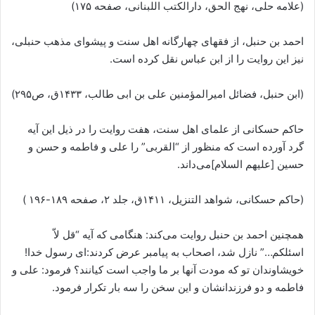
(علامه حلی، نهج الحق، دارالکتب اللبنانی، صفحه ۱۷۵)
احمد بن حنبل، از فقهای چهارگانه اهل سنت و پیشوای مذهب حنبلی،
نیز این روایت را از ابن عباس نقل کرده است.
(ابن حنبل، فضائل امیرالمؤمنین علی بن ابی طالب، ۱۴۳۳ق، ص۲۹۵)
حاکم حسکانی از علمای اهل سنت، هفت روایت را در ذیل این آیه
گرد آورده است که منظور از “القربی” را علی و فاطمه و حسن و
حسین [علیهم السلام]می‌داند.
(حاکم حسکانی، شواهد التنزیل، ۱۴۱۱ق، جلد ۲، صفحه ۱۸۹-۱۹۶ )
همچنین احمد بن حنبل روایت می‌کند: هنگامی که آیه “قل لاّ
اسئلکم…” نازل شد، اصحاب به پیامبر عرض کردند:ای رسول خدا!
خویشاوندان تو که مودت آنها بر ما واجب است کیانند؟ فرمود: علی و
فاطمه و دو فرزندانشان و این سخن را سه بار تکرار فرمود.