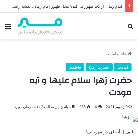
امام زمان از کجا ظهور می‌کند؟ محل ظهور امام زمان، نقشه راه ظهور از مکه تا پایتختی کوفه
جستجو برای
منو
خانه
/
امامت
امامت
حضرت زهرا
فاطمیه
حضرت زهرا سلام علیها و آیه
مودت
9 ژانویه, 2021
0
285
خواندن این مطلب 2 دقیقه زمان میبرد
الف ) آیه ای در مهربانی؛