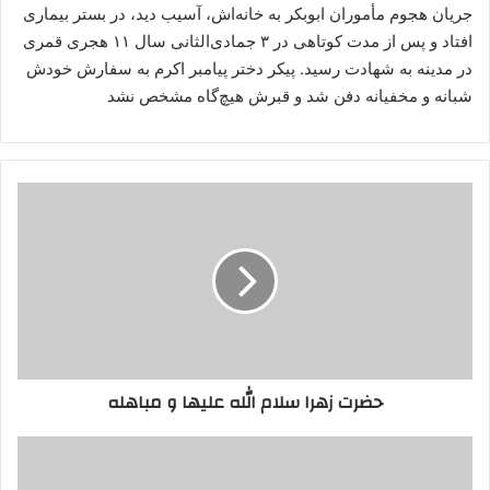
جریان هجوم مأموران ابوبکر به خانه‌اش، آسیب دید، در بستر بیماری
افتاد و پس از مدت کوتاهی در ۳ جمادی‌الثانی سال ۱۱ هجری قمری
در مدینه به شهادت رسید. پیکر دختر پیامبر اکرم به سفارش خودش
شبانه و مخفیانه دفن شد و قبرش هیچ‌گاه مشخص نشد
حضرت
زهرا
سلام
الله
علیها
و
مباهله
حضرت زهرا سلام الله علیها و مباهله
حضرت
زهرا