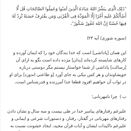
“ذَلِک الَّذِی یبَشِّرُ اللهُ عِبَادَهُ الَّذِینَ آمَنُوا وَعَمِلُوا الصَّالِحَاتِ قُل لَّا
أَسْأَلُکُمْ عَلَیهِ أَجْرًا إِلَّا الْمَوَدَّةَ فِی الْقُرْبَی وَمَن یقْتَرِفْ حَسَنَةً نَّزِدْ لَهُ
فِیهَا حُسْنًا إِنَّ اللهَ غَفُورٌ شَکُورٌ”،
(سوره شوری/ آیه ۲۳)
این همان [پاداشی] است که خدا بندگان خود را که ایمان آورده و
کارهای شایسته کرده‌اند [بدان] مژده داده است بگو به ازای آن
[رسالت] پاداشی از شما خواستار نیستم مگر دوستی درباره
خویشاوندان و هر کس نیکی به جای آورد [و طاعتی اندوزد] برای او
در ثواب آن خواهیم افزود قطعا خدا آمرزنده و قدرشناس است،
ب ) چرا نامهربانی؛
علیرغم رفتارهای پیامبر خدا در طی بیست و سه سال و نشان دادن
رفتارهای مهربانی در گفتار، رفتار، و دستورات شرعی و ایمانی و
علیرغم تاکیدات ایشان و آیات قرآن مجید، ایجاد خشونت نسبت به