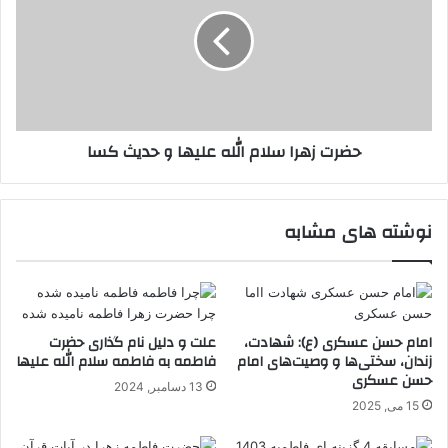
سلام
الله
علیها
و
حدیث
کسا
حضرت زهرا سلام الله علیها و حدیث کسا
نوشته های مشابه
امام حسن عسکری (ع): شهادت،
علت و دلیل نام گذاری حضرت
زندان، سختی‌ها و وصیت‌های امام
فاطمه به فاطمه سلام الله علیها
حسن عسکری
13 دسامبر, 2024
15 می, 2025